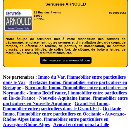
Serrurerie ARNOULD
13 Rue des 4 vents
0630093668
88000
EPINAL
Notre équipe de serruriers met à votre disposition des services de
dépannage, remplacement toutes serrures et d'installation de garde corps, de
rampes, de défense de fenêtre, de portails, de motorisation, de controle
d'accés, de porte blindée, de coffre fort, de clôture, de boite à lettres, de
marquise, d'escaliers, d'automatismes, etc.
Site : www.serrurerie-arnould.com
Nos partenaires :
Immo du Var, l'immobilier entre particuliers
dans le Var
-
Bretagne Immo, l'immobilier entre particuliers en
Bretagne
-
Normandie Immo, l'immobilier entre particuliers en
Normandie
-
Immo IledeFrance, l'immobilier entre particuliers
en Île-de-France
-
Nouvelle-Aquitaine Immo, l'immobilier entre
particuliers en Nouvelle-Aquitaine
-
Grand-Est Immo,
l'immobilier entre particuliers dans le Grand-Est
-
Occitanie
Immo, l'immobilier entre particuliers en Occitanie
-
Auvergne-
Rhône-Alpes Immo, l'immobilier entre particuliers en
Auvergne-Rhône-Alpes
-
Avocat en droit pénal à Lille