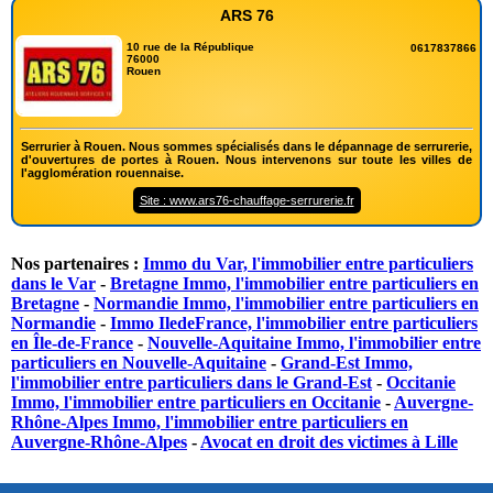
ARS 76
10 rue de la République
0617837866
76000
Rouen
Serrurier à Rouen. Nous sommes spécialisés dans le dépannage de serrurerie,
d'ouvertures de portes à Rouen. Nous intervenons sur toute les villes de
l'agglomération rouennaise.
Site : www.ars76-chauffage-serrurerie.fr
Nos partenaires :
Immo du Var, l'immobilier entre particuliers
dans le Var
-
Bretagne Immo, l'immobilier entre particuliers en
Bretagne
-
Normandie Immo, l'immobilier entre particuliers en
Normandie
-
Immo IledeFrance, l'immobilier entre particuliers
en Île-de-France
-
Nouvelle-Aquitaine Immo, l'immobilier entre
particuliers en Nouvelle-Aquitaine
-
Grand-Est Immo,
l'immobilier entre particuliers dans le Grand-Est
-
Occitanie
Immo, l'immobilier entre particuliers en Occitanie
-
Auvergne-
Rhône-Alpes Immo, l'immobilier entre particuliers en
Auvergne-Rhône-Alpes
-
Avocat en droit des victimes à Lille