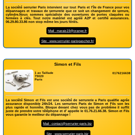
La société serrurier Paris intervient sur tout Paris et l'île de France pour vos
dépannages et travaux de serrurerie que ce soit un changement de serrure,
cylindre.Nous sommes spécialiste des ouvertures de portes claquées ou
fermées à clés. Tout notre matériel est agréé A2P et certifié assurances.
06.29.80.33.86 non stop même les jours fériés.
Mail : marais19@orange.fr
Site : www.serrurier-parispascher.fr/
Simon et Fils
1 av Taillade
0176216638
75020
Paris
La société Simon et Fils est une société de serrurerie a Paris qualifie agrée
assurance disponible 24h/24. Les serruriers Paris de Simon et Fils son les
plus rapide et honnête. Bloque devant chez vous pas de problème il suffit
juste de prendre votre téléphone et d' appelle le 01.76.21.66.38. Simon et Fils
vous garantie le meilleur du dépannage !
Mail : contact@serrurier-paris.biz
Site : www.serrurier-paris.biz