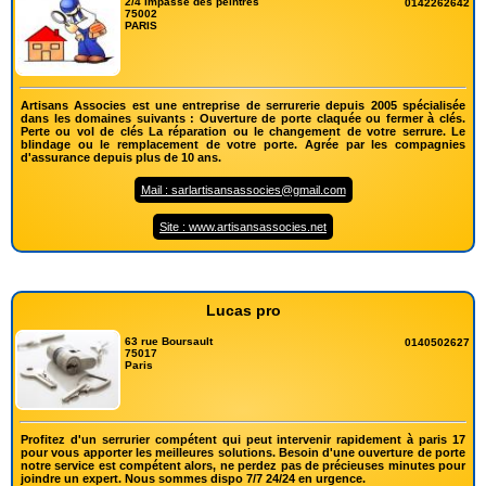
2/4 Impasse des peintres
0142262642
75002
PARIS
Artisans Associes est une entreprise de serrurerie depuis 2005 spécialisée
dans les domaines suivants : Ouverture de porte claquée ou fermer à clés.
Perte ou vol de clés La réparation ou le changement de votre serrure. Le
blindage ou le remplacement de votre porte. Agrée par les compagnies
d'assurance depuis plus de 10 ans.
Mail : sarlartisansassocies@gmail.com
Site : www.artisansassocies.net
Lucas pro
63 rue Boursault
0140502627
75017
Paris
Profitez d'un serrurier compétent qui peut intervenir rapidement à paris 17
pour vous apporter les meilleures solutions. Besoin d'une ouverture de porte
notre service est compétent alors, ne perdez pas de précieuses minutes pour
joindre un expert. Nous sommes dispo 7/7 24/24 en urgence.