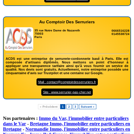
Au Comptoir Des Serruriers
35 rue Notre Dame de Nazareth
0666516228
75003
0145538724
Paris
ACDS est une entreprise de serrurerie-cordonnerie basé à Paris. Elle est
composée d'artisans diplômés. Nous mettons un point d'honneur à
appliquer une transparence tarifaire ainsi qu'à vous fournir un service de
qualité. Nos devis sont gratuits. Actuellement, notre entreprise possède une
cinquantaine d'avis sur Trustpilot et une centaine sur Google.
Mail : contact@comptoirdesserruriers.fr
Site : www.serrurier-pas-cher.net
« Précédent
1
2
3
Suivant »
Nos partenaires :
Immo du Var, l'immobilier entre particuliers
dans le Var
-
Bretagne Immo, l'immobilier entre particuliers en
Bretagne
-
Normandie Immo, l'immobilier entre particuliers en