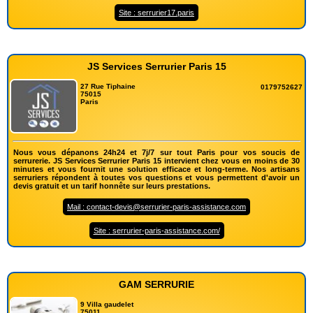
Site : serrurier17.paris
JS Services Serrurier Paris 15
27 Rue Tiphaine
0179752627
75015
Paris
Nous vous dépanons 24h24 et 7j/7 sur tout Paris pour vos soucis de
serrurerie. JS Services Serrurier Paris 15 intervient chez vous en moins de 30
minutes et vous fournit une solution efficace et long-terme. Nos artisans
serruriers répondent à toutes vos questions et vous permettent d'avoir un
devis gratuit et un tarif honnête sur leurs prestations.
Mail : contact-devis@serrurier-paris-assistance.com
Site : serrurier-paris-assistance.com/
GAM SERRURIE
9 Villa gaudelet
75011