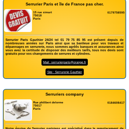
Serrurier Paris et île de France pas cher.
15 rue simart
0179758595
75018
Paris
Serrurier Paris Gauthier 24/24 tel 01 79 75 85 95 est présent depuis de
nombreuses années sur Paris ainsi que sa banlieue pour vos travaux et
dépannages en serrurerie, nous sommes agréés banques et assurances ainsi
vous avez la certitude de disposer des meilleurs tarifs, tous nos devis sont
gratuits pour vos changements de serrures et cylindres.
Mail : serrurierparis@orange.fr
Site : Serrurerie Gauthier
Serruriers company
Rue philibert delorme
0184608417
75017
Paris
Notre équipe de Serrurier parisiens est spécialisé dans le remplacement de