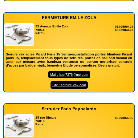
FERMETURE EMILE ZOLA
95 Avenue Emile Zola
0140590404
75015
0662984423
PARIS
Serrure vak agree Picard Paris 15 Serrures,installation portes blindees Picard
paris 15, remplacement tous types de serrures, portes de hall anti vandal en
acier sur mesure avec bandeau ventouse ou serrure motorisee controle
d'acces par badge, vigik, biometrie Etude personnalisée. Devis gratuit.
Mail : huet7378@me.com
Site : serrure-vak.com
Serrurier Paris Pappalardo
15 rue Simart
0629803386
75018
Paris