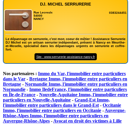
DJ. MICHEL SERRURERIE
Rue Lecreulx
0383244451
54000
NANCY
Le dépannage en serrurerie, c'est mon coeur de métier ! Assistance Serrurerie
DJ Michel est un artisan serrurier indépendant, présent à Nancy en Meurthe-
et-Moselle, spécialisé dans les dépannages urgents en serrurerie et coffre-
fort.
Site : www.serrurerie-assistance-nancy.fr
Nos partenaires :
Immo du Var, l'immobilier entre particuliers
dans le Var
-
Bretagne Immo, l'immobilier entre particuliers en
Bretagne
-
Normandie Immo, l'immobilier entre particuliers en
Normandie
-
Immo IledeFrance, l'immobilier entre particuliers
en Île-de-France
-
Nouvelle-Aquitaine Immo, l'immobilier entre
particuliers en Nouvelle-Aquitaine
-
Grand-Est Immo,
l'immobilier entre particuliers dans le Grand-Est
-
Occitanie
Immo, l'immobilier entre particuliers en Occitanie
-
Auvergne-
Rhône-Alpes Immo, l'immobilier entre particuliers en
Auvergne-Rhône-Alpes
-
Avocat en droit des victimes à Lille