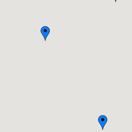
Bourgogne
Bretagne
Centre
Champagne-Ardenne
Franche-Comté
Haute-Normandie
Ile-de-France
Languedoc-Roussillon
Limousin
Lorraine
Midi-Pyrénées
Nord-Pas-de-Calais
Pays-de-la-Loire
Picardie
Poitou-Charentes