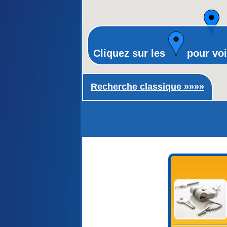
Cliquez sur les
pour voi
Recherche classique ►
Recherche classique »»»»