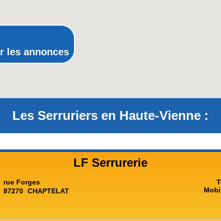
Provence-Alpes-Côte-d'Azur(p
Rhône-Alpes
r les annonces
Les Serruriers en Haute-Vienne :
LF Serrurerie
rue Forges
T
Mobi
87270
CHAPTELAT