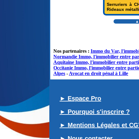
Serruriers à C
Rideaux métall
▲
Nos partenaires :
Immo du Var, l'immobil
Normandie Immo, l'immobilier entre par
Aquitaine Immo, l'immobilier entre parti
Occitanie Immo, l'immobilier entre partic
Alpes
-
Avocat en droit pénal à Lille
► Espace Pro
► Pourquoi s'inscrire ?
► Mentions Légales et C
► Nous contacter