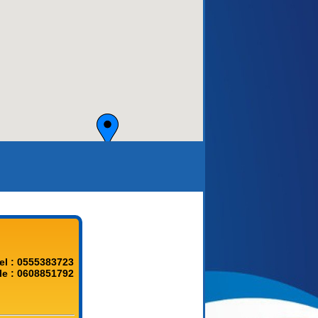
aca)
el : 0555383723
le : 0608851792