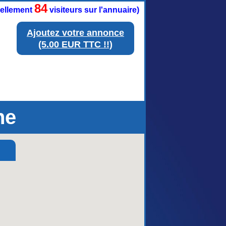
84
tuellement
visiteurs sur l'annuaire)
Ajoutez votre annonce
(5.00 EUR TTC !!)
ne