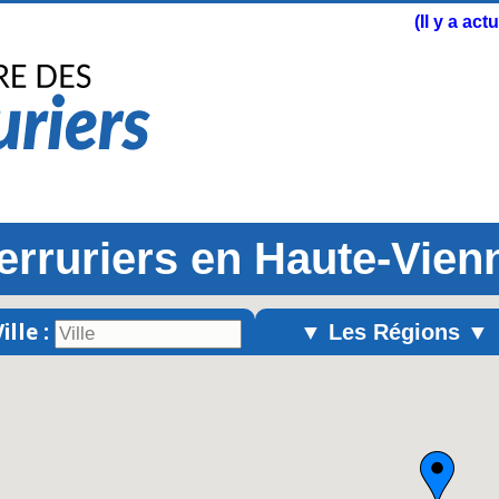
(Il y a ac
erruriers en Haute-Vien
ille :
▼ Les Régions ▼
Alsace
Aquitaine
Auvergne
Basse-Normandie