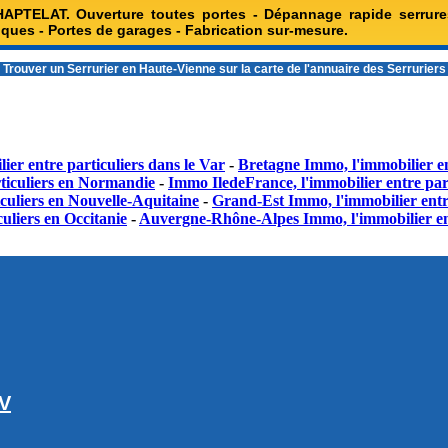
HAPTELAT. Ouverture toutes portes - Dépannage rapide serrure
iques - Portes de garages - Fabrication sur-mesure.
 Trouver un
Serrurier en Haute-Vienne
sur la carte de l'annuaire des Serrurier
ier entre particuliers dans le Var
-
Bretagne Immo, l'immobilier en
ticuliers en Normandie
-
Immo IledeFrance, l'immobilier entre part
culiers en Nouvelle-Aquitaine
-
Grand-Est Immo, l'immobilier entr
uliers en Occitanie
-
Auvergne-Rhône-Alpes Immo, l'immobilier en
GV