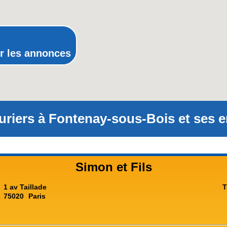
Provence-Alpes-Côte-d'Azur(p
Rhône-Alpes
r les annonces
uriers à Fontenay-sous-Bois et ses e
Simon et Fils
1 av Taillade
T
75020
Paris