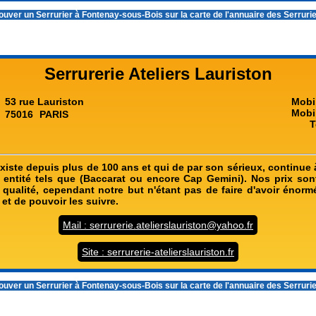
ouver un
Serrurier à Fontenay-sous-Bois
sur la carte de l'annuaire des Serruri
Serrurerie Ateliers Lauriston
53 rue Lauriston
Mobi
Mobi
75016
PARIS
T
existe depuis plus de 100 ans et qui de par son sérieux, continue à
 entité tels que (Baccarat ou encore Cap Gemini). Nos prix sont
e qualité, cependant notre but n'étant pas de faire d'avoir énor
 et de pouvoir les suivre.
Mail : serrurerie.atelierslauriston@yahoo.fr
Site : serrurerie-atelierslauriston.fr
ouver un
Serrurier à Fontenay-sous-Bois
sur la carte de l'annuaire des Serruri