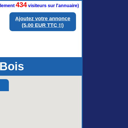
434
ellement
visiteurs sur l'annuaire)
Ajoutez votre annonce
(5.00 EUR TTC !!)
-Bois