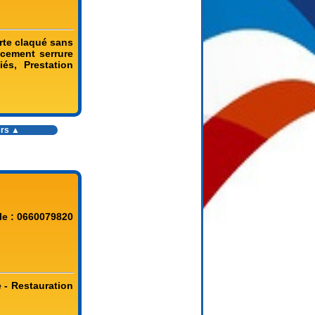
orte claqué sans
acement serrure
és, Prestation
ers ▲
le : 0660079820
e - Restauration