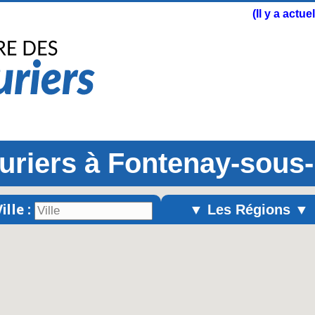
(Il y a actu
uriers à Fontenay-sous
ille :
▼ Les Régions ▼
Alsace
Aquitaine
Auvergne
Basse-Normandie