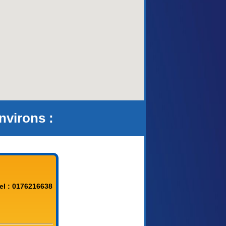
aca)
nvirons :
el : 0176216638