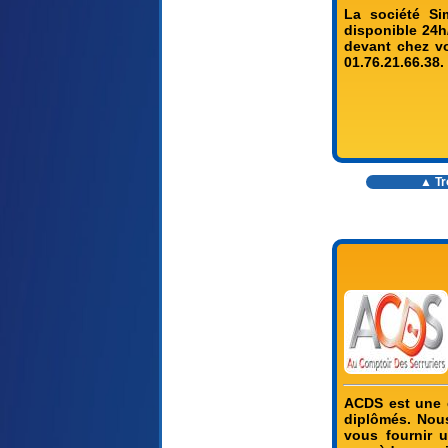
La société Si
disponible 24h/
devant chez vo
01.76.21.66.38.
▲ Tr
ACDS est une e
diplômés. Nous
vous fournir u