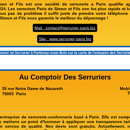
mon et Fils est une société de serrurerie a Paris qualifie a
24. Les serruriers Paris de Simon et Fils son les plus rapide et
us pas de problème il suffit juste de prendre votre téléphone e
 Simon et Fils vous garantie le meilleur du dépannage !
Mail : contact@serrurier-paris.biz
Site : www.serrurier-paris.biz
ouver un
Serrurier à Fontenay-sous-Bois
sur la carte de l'annuaire des Serruri
Au Comptoir Des Serruriers
35 rue Notre Dame de Nazareth
Mobi
T
75003
Paris
ntreprise de serrurerie-cordonnerie basé à Paris. Elle est comp
 mettons un point d'honneur à appliquer une transparence tarif
n service de qualité. Nos devis sont gratuits. Actuellement, n