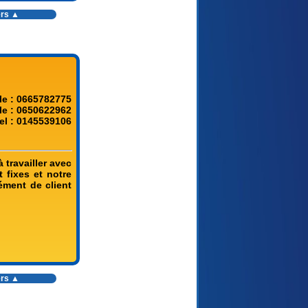
ers ▲
le : 0665782775
le : 0650622962
el : 0145539106
 travailler avec
 fixes et notre
mément de client
ers ▲