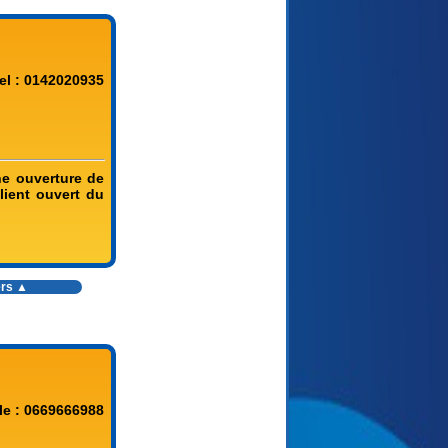
el : 0142020935
ne ouverture de
lient ouvert du
ers ▲
le : 0669666988