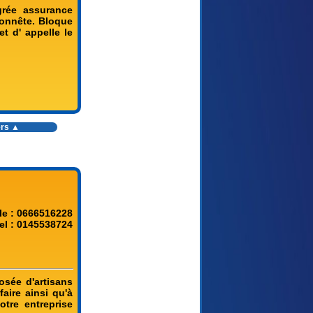
grée assurance
 honnête. Bloque
t d' appelle le
ers ▲
le : 0666516228
el : 0145538724
osée d'artisans
aire ainsi qu'à
otre entreprise