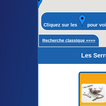
Cliquez sur les
pour voi
Recherche classique ►
Recherche classique »»»»
Les Serr