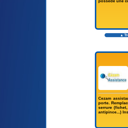
possède une ci
▲ Tr
Cezam assistan
porte. Remplac
serrure (fichet
antipince...) In