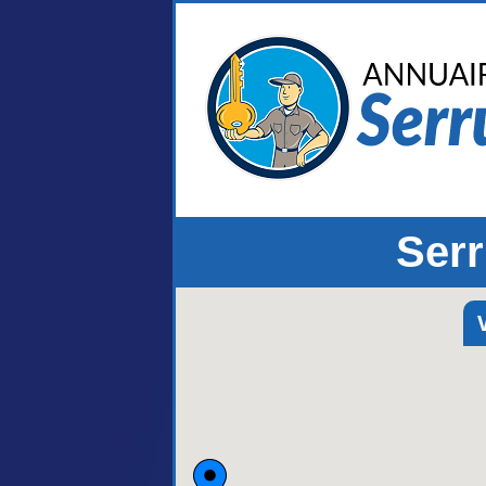
Serr
V