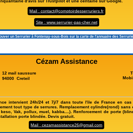
nquantaine d'avis sur Trustpilot et une centaine sur Google.
Mail : contact@comptoirdesserruriers.fr
Site : www.serrurier-pas-cher.net
ouver un
Serrurier à Fontenay-sous-Bois
sur la carte de l'annuaire des Serruri
Cézam Assistance
12 mail saussure
T
Mobi
94000
Creteil
ce intervient 24h/24 et 7j/7 dans toute l'ile de France en cas
ement tout type de serrures. Remplacement cylindre(rond) sans 
, keso, Vak, pollux, muel, kabba....). Renforcement de porte (bli
stallation porte blindée. Devis gratuit.
Mail : cezamassistance26@gmail.com