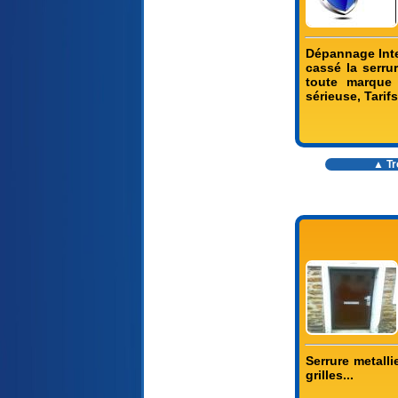
Dépannage Inter
cassé la serru
toute marque 
sérieuse, Tarif
▲ Tr
Serrure metalli
grilles...