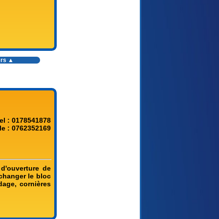
ers ▲
el : 0178541878
le : 0762352169
 d'ouverture de
changer le bloc
ndage, cornières