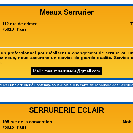
Meaux Serrurier
112 rue de crimée
T
75019
Paris
un professionnel pour réaliser un changement de serrure ou u
ez-nous, nous assurons un service de grande qualité. Service c
i.
Mail : meaux.serrurerie@gmail.com
ouver un
Serrurier à Fontenay-sous-Bois
sur la carte de l'annuaire des Serruri
SERRURERIE ECLAIR
195 rue de la convention
Mobi
75015
Paris