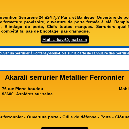
vention Serrurerie 24h/24 7j/7 Paris et Banlieue. Ouverture de p
re,fermeture provisoire, ouverture de porte fermée à clé, Rempl
, Blindage de porte, Cléfs toutes marques. Serruriers qualifi
s compétitifs, pas de bricolage, pas d'arnaque.
Mail : arfiavi@gmail.com
ouver un
Serrurier à Fontenay-sous-Bois
sur la carte de l'annuaire des Serruri
Akarali serrurier Metallier Ferronnier
76 rue Pierre boudou
Mobi
93600
Asnières sur seine
er ferronnier - Ouverture porte - Grille de défense - Porte - Clôtur