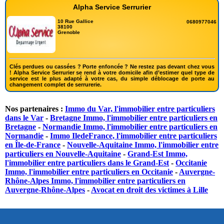
Alpha Service Serrurier
10 Rue Gallice
0680977046
38100
Grenoble
Clés perdues ou cassées ? Porte enfoncée ? Ne restez pas devant chez vous
! Alpha Service Serrurier se rend à votre domicile afin d’estimer quel type de
service est le plus adapté à votre cas, du simple déblocage de porte au
changement complet de serrurerie.
Nos partenaires :
Immo du Var, l'immobilier entre particuliers
dans le Var
-
Bretagne Immo, l'immobilier entre particuliers en
Bretagne
-
Normandie Immo, l'immobilier entre particuliers en
Normandie
-
Immo IledeFrance, l'immobilier entre particuliers
en Île-de-France
-
Nouvelle-Aquitaine Immo, l'immobilier entre
particuliers en Nouvelle-Aquitaine
-
Grand-Est Immo,
l'immobilier entre particuliers dans le Grand-Est
-
Occitanie
Immo, l'immobilier entre particuliers en Occitanie
-
Auvergne-
Rhône-Alpes Immo, l'immobilier entre particuliers en
Auvergne-Rhône-Alpes
-
Avocat en droit des victimes à Lille