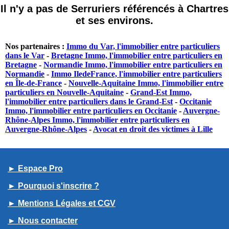
Il n'y a pas de Serruriers référencés à Chartres
et ses environs.
Nos partenaires :
Immo du Var, l'immobilier entre particuliers
dans le Var
-
Bretagne Immo, l'immobilier entre particuliers en
Bretagne
-
Normandie Immo, l'immobilier entre particuliers en
Normandie
-
Immo IledeFrance, l'immobilier entre particuliers
en Île-de-France
-
Nouvelle-Aquitaine Immo, l'immobilier entre
particuliers en Nouvelle-Aquitaine
-
Grand-Est Immo,
l'immobilier entre particuliers dans le Grand-Est
-
Occitanie
Immo, l'immobilier entre particuliers en Occitanie
-
Auvergne-
Rhône-Alpes Immo, l'immobilier entre particuliers en
Auvergne-Rhône-Alpes
-
Avocat en droit des victimes à Lille
► Espace Pro
► Pourquoi s'inscrire ?
► Mentions Légales et CGV
► Nous contacter