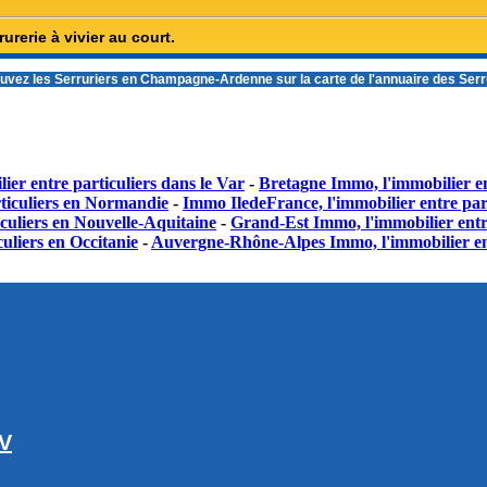
rerie à vivier au court.
uvez les
Serruriers en Champagne-Ardenne
sur la carte de l'annuaire des Ser
ier entre particuliers dans le Var
-
Bretagne Immo, l'immobilier en
ticuliers en Normandie
-
Immo IledeFrance, l'immobilier entre part
culiers en Nouvelle-Aquitaine
-
Grand-Est Immo, l'immobilier entr
uliers en Occitanie
-
Auvergne-Rhône-Alpes Immo, l'immobilier en
GV