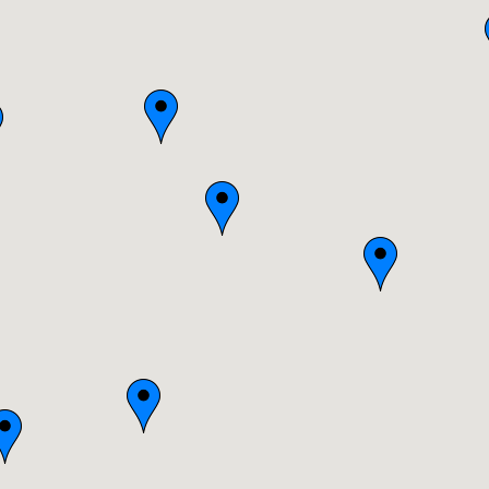
Bourgogne
Bretagne
Centre
Champagne-Ardenne
Franche-Comté
Haute-Normandie
Ile-de-France
Languedoc-Roussillon
Limousin
Lorraine
Midi-Pyrénées
Nord-Pas-de-Calais
Pays-de-la-Loire
Picardie
Poitou-Charentes