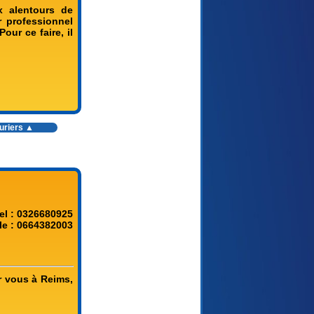
x alentours de
r professionnel
our ce faire, il
ruriers ▲
el : 0326680925
le : 0664382003
r vous à Reims,