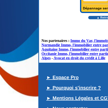
Dépannage serru
▲ Retro
Nos partenaires :
Immo du Var, l'immobil
Normandie Immo, l'immobilier entre par
Aquitaine Immo, l'immobilier entre parti
Occitanie Immo, l'immobilier entre partic
Alpes
-
Avocat en droit du crédit à Lille
► Espace Pro
► Pourquoi s'inscrire ?
► Mentions Légales et C