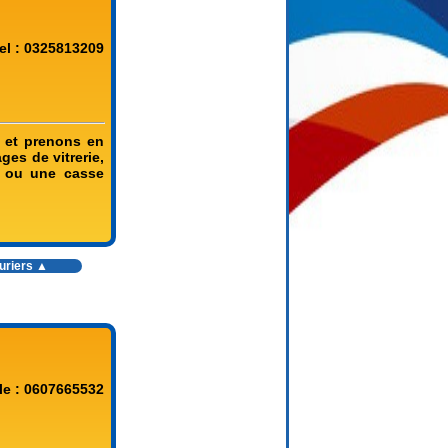
el : 0325813209
s et prenons en
ges de vitrerie,
s ou une casse
ruriers ▲
le : 0607665532