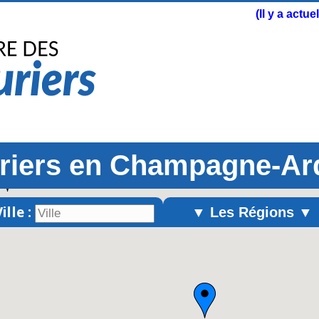
(Il y a actu
uriers en Champagne-Ar
ille :
▼ Les Régions ▼
Alsace
Aquitaine
Auvergne
Basse-Normandie