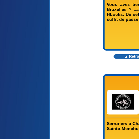
Vous avez bes
Bruxelles ? La
HLocks. De cett
suffit de passer
▲ Retro
Serruriers à C
Sainte-Menehoul