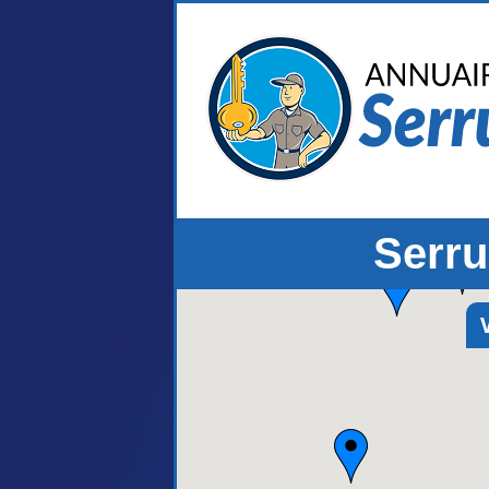
Serr
V