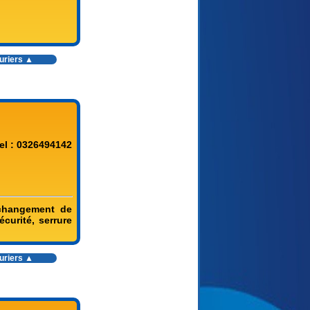
ruriers ▲
el : 0326494142
 changement de
écurité, serrure
ruriers ▲