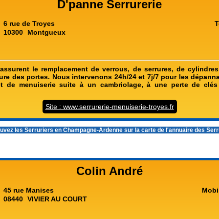
D'panne Serrurerie
6 rue de Troyes
T
10300
Montgueux
 assurent le remplacement de verrous, de serrures, de cylindre
ure des portes. Nous intervenons 24h/24 et 7j/7 pour les dépanna
 et de menuiserie suite à un cambriolage, à une perte de clé
Site : www.serrurerie-menuiserie-troyes.fr
uvez les
Serruriers en Champagne-Ardenne
sur la carte de l'annuaire des Ser
Colin André
45 rue Manises
Mobi
08440
VIVIER AU COURT