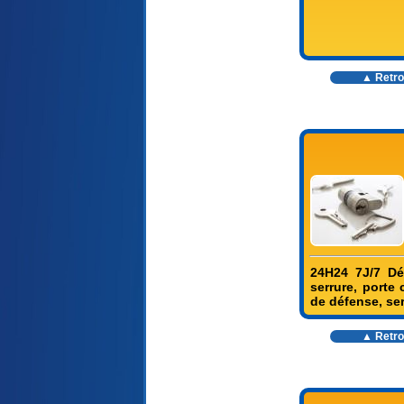
▲ Retro
24H24 7J/7 Dé
serrure, porte 
de défense, ser
▲ Retro