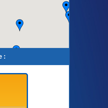
aca)
 :