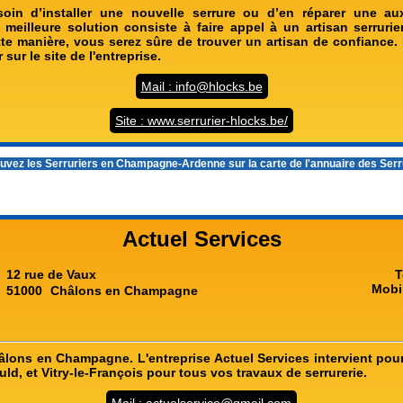
oin d’installer une nouvelle serrure ou d’en réparer une au
 meilleure solution consiste à faire appel à un artisan serrurie
e manière, vous serez sûre de trouver un artisan de confiance. P
 sur le site de l'entreprise.
Mail : info@hlocks.be
Site : www.serrurier-hlocks.be/
uvez les
Serruriers en Champagne-Ardenne
sur la carte de l'annuaire des Ser
Actuel Services
12 rue de Vaux
T
Mobi
51000
Châlons en Champagne
hâlons en Champagne. L'entreprise Actuel Services intervient pou
d, et Vitry-le-François pour tous vos travaux de serrurerie.