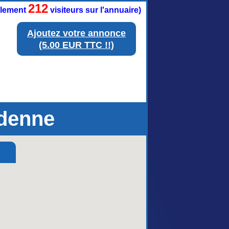
212
ellement
visiteurs sur l'annuaire)
Ajoutez votre annonce
(5.00 EUR TTC !!)
denne