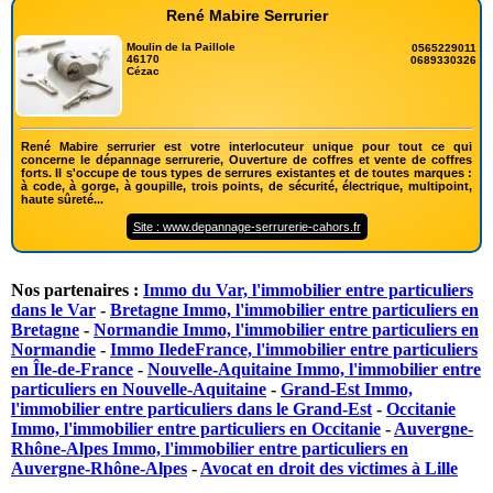
René Mabire Serrurier
Moulin de la Paillole
0565229011
46170
0689330326
Cézac
René Mabire serrurier est votre interlocuteur unique pour tout ce qui
concerne le dépannage serrurerie, Ouverture de coffres et vente de coffres
forts. Il s'occupe de tous types de serrures existantes et de toutes marques :
à code, à gorge, à goupille, trois points, de sécurité, électrique, multipoint,
haute sûreté...
Site : www.depannage-serrurerie-cahors.fr
Nos partenaires :
Immo du Var, l'immobilier entre particuliers
dans le Var
-
Bretagne Immo, l'immobilier entre particuliers en
Bretagne
-
Normandie Immo, l'immobilier entre particuliers en
Normandie
-
Immo IledeFrance, l'immobilier entre particuliers
en Île-de-France
-
Nouvelle-Aquitaine Immo, l'immobilier entre
particuliers en Nouvelle-Aquitaine
-
Grand-Est Immo,
l'immobilier entre particuliers dans le Grand-Est
-
Occitanie
Immo, l'immobilier entre particuliers en Occitanie
-
Auvergne-
Rhône-Alpes Immo, l'immobilier entre particuliers en
Auvergne-Rhône-Alpes
-
Avocat en droit des victimes à Lille