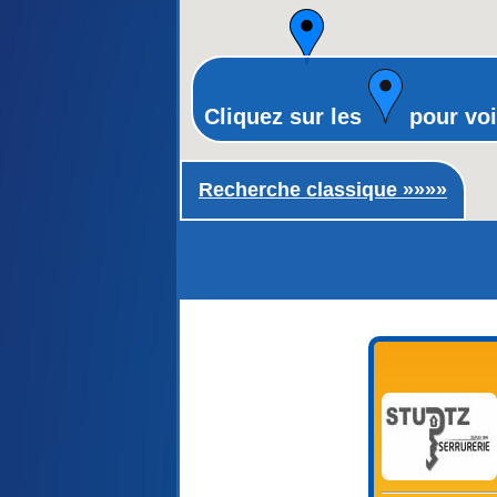
Cliquez sur les
pour voi
Recherche classique ►
Recherche classique »»»»