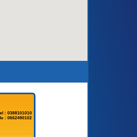
aca)
el : 0388101010
le : 0662490102