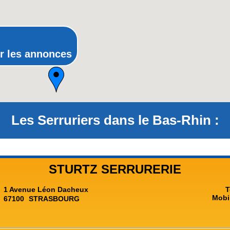
Provence-Alpes-Côte-d'Azur(p
Rhône-Alpes
r les annonces
Les Serruriers dans le Bas-Rhin :
STURTZ SERRURERIE
1 Avenue Léon Dacheux
T
Mobi
67100
STRASBOURG