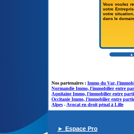
Vous voulez re
votre Entrepr
votre situatio
dans le domaine
▲ 
Nos partenaires :
Immo du Var, l'immobil
Normandie Immo, l'immobilier entre par
Aquitaine Immo, l'immobilier entre parti
Occitanie Immo, l'immobilier entre partic
Alpes
-
Avocat en droit pénal à Lille
► Espace Pro