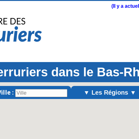
(Il y a actu
erruriers dans le Bas-Rh
ille :
▼ Les Régions ▼
Alsace
Aquitaine
Auvergne
Basse-Normandie