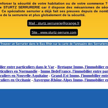
nforcer la sécurité de votre habitation ou de votre commerce ?
ise STURTZ SERRURERIE car il dispose des mécanismes de sécu
n. Ce spécialiste serrurier a déjà fait ses preuves depuis de no
 de la serrurerie et plus globalement de la sécurité.
Mail : sturtz.serrurerie@orange.fr
Site : www.sturtz-serrure.com
Trouver un
Serrurier dans le Bas-Rhin
sur la carte de l'annuaire des Serrurier
ier entre particuliers dans le Var
-
Bretagne Immo, l'immobilier en
ticuliers en Normandie
-
Immo IledeFrance, l'immobilier entre part
culiers en Nouvelle-Aquitaine
-
Grand-Est Immo, l'immobilier entr
uliers en Occitanie
-
Auvergne-Rhône-Alpes Immo, l'immobilier en