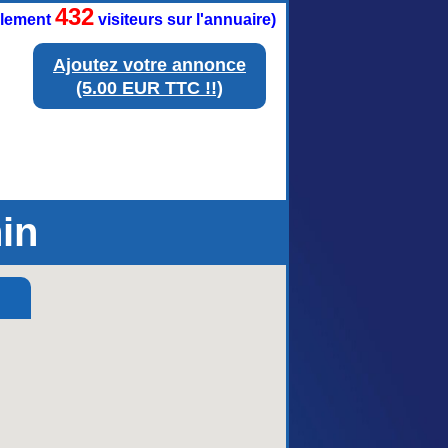
432
ellement
visiteurs sur l'annuaire)
Ajoutez votre annonce
(5.00 EUR TTC !!)
in