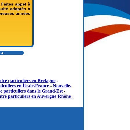
 Faites appel à
rité adaptés à
mbreuses années
s ▲
tre particuliers en Bretagne
-
iculiers en Île-de-France
-
Nouvelle-
e particuliers dans le Grand-Est
-
tre particuliers en Auvergne-Rhône-