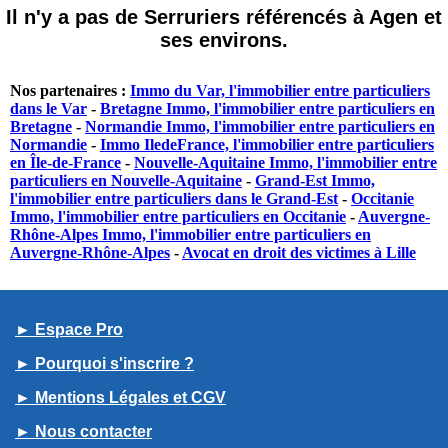
Il n'y a pas de Serruriers référencés à Agen et
ses environs.
Nos partenaires :
Immo du Var, l'immobilier entre particuliers
dans le Var
-
Bretagne Immo, l'immobilier entre particuliers en
Bretagne
-
Normandie Immo, l'immobilier entre particuliers en
Normandie
-
Immo IledeFrance, l'immobilier entre particuliers
en Île-de-France
-
Nouvelle-Aquitaine Immo, l'immobilier entre
particuliers en Nouvelle-Aquitaine
-
Grand-Est Immo,
l'immobilier entre particuliers dans le Grand-Est
-
Occitanie
Immo, l'immobilier entre particuliers en Occitanie
-
Auvergne-
Rhône-Alpes Immo, l'immobilier entre particuliers en
Auvergne-Rhône-Alpes
-
Avocat en droit des victimes à Lille
► Espace Pro
► Pourquoi s'inscrire ?
► Mentions Légales et CGV
► Nous contacter