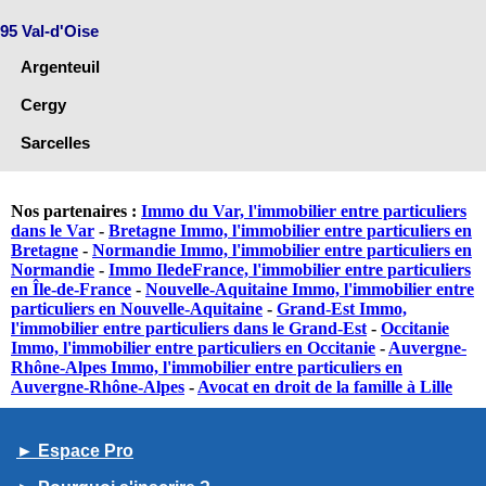
95 Val-d'Oise
Argenteuil
Cergy
Sarcelles
Nos partenaires :
Immo du Var, l'immobilier entre particuliers
dans le Var
-
Bretagne Immo, l'immobilier entre particuliers en
Bretagne
-
Normandie Immo, l'immobilier entre particuliers en
Normandie
-
Immo IledeFrance, l'immobilier entre particuliers
en Île-de-France
-
Nouvelle-Aquitaine Immo, l'immobilier entre
particuliers en Nouvelle-Aquitaine
-
Grand-Est Immo,
l'immobilier entre particuliers dans le Grand-Est
-
Occitanie
Immo, l'immobilier entre particuliers en Occitanie
-
Auvergne-
Rhône-Alpes Immo, l'immobilier entre particuliers en
Auvergne-Rhône-Alpes
-
Avocat en droit de la famille à Lille
► Espace Pro