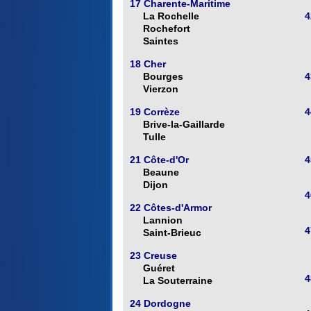
17 Charente-Maritime
La Rochelle
4
Rochefort
Saintes
18 Cher
Bourges
4
Vierzon
19 Corrèze
4
Brive-la-Gaillarde
Tulle
21 Côte-d'Or
4
Beaune
Dijon
4
22 Côtes-d'Armor
Lannion
4
Saint-Brieuc
23 Creuse
Guéret
4
La Souterraine
24 Dordogne