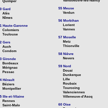
Vandoeuvre-lès-Nancy
Quimper
55 Meuse
0 Gard
Verdun
Alès
Nîmes
56 Morbihan
Lorient
1 Haute-Garonne
Vannes
Colomiers
Toulouse
57 Moselle
Metz
2 Gers
Thionville
Auch
Condom
58 Nièvre
Nevers
3 Gironde
Bordeaux
59 Nord
Mérignac
Douai
Pessac
Dunkerque
Lille
4 Hérault
Roubaix
Béziers
Tourcoing
Montpellier
Valenciennes
5 Ille-et-Vilaine
Villeneuve-d'Ascq
Rennes
60 Oise
Saint-Malo