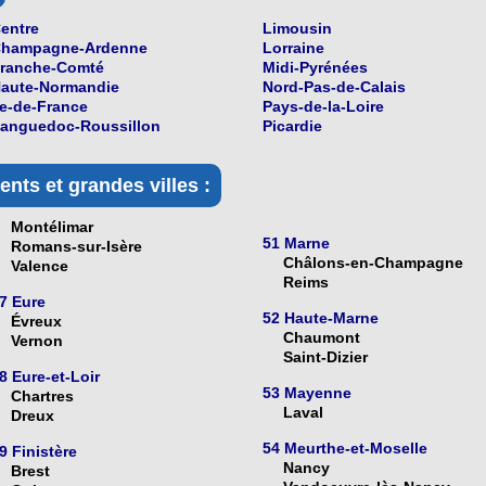
entre
Limousin
hampagne-Ardenne
Lorraine
ranche-Comté
Midi-Pyrénées
aute-Normandie
Nord-Pas-de-Calais
le-de-France
Pays-de-la-Loire
anguedoc-Roussillon
Picardie
nts et grandes villes :
Montélimar
51 Marne
Romans-sur-Isère
Châlons-en-Champagne
Valence
Reims
7 Eure
52 Haute-Marne
Évreux
Chaumont
Vernon
Saint-Dizier
8 Eure-et-Loir
53 Mayenne
Chartres
Laval
Dreux
54 Meurthe-et-Moselle
9 Finistère
Nancy
Brest