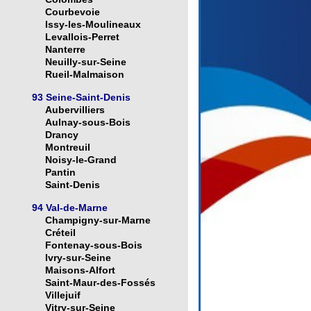
Courbevoie
Issy-les-Moulineaux
Levallois-Perret
Nanterre
Neuilly-sur-Seine
Rueil-Malmaison
93 Seine-Saint-Denis
Aubervilliers
Aulnay-sous-Bois
Drancy
Montreuil
Noisy-le-Grand
Pantin
Saint-Denis
94 Val-de-Marne
Champigny-sur-Marne
Créteil
Fontenay-sous-Bois
Ivry-sur-Seine
Maisons-Alfort
Saint-Maur-des-Fossés
Villejuif
Vitry-sur-Seine