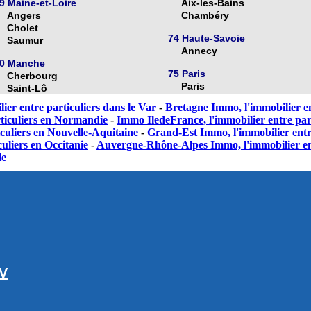
9 Maine-et-Loire
Aix-les-Bains
Angers
Chambéry
Cholet
74 Haute-Savoie
Saumur
Annecy
0 Manche
75 Paris
Cherbourg
Paris
Saint-Lô
ier entre particuliers dans le Var
-
Bretagne Immo, l'immobilier en
ticuliers en Normandie
-
Immo IledeFrance, l'immobilier entre part
culiers en Nouvelle-Aquitaine
-
Grand-Est Immo, l'immobilier entr
uliers en Occitanie
-
Auvergne-Rhône-Alpes Immo, l'immobilier en
le
GV