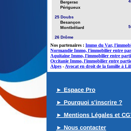
4
Bergerac
Périgueux
25 Doubs
Besançon
5
Montbéliard
26 Drôme
Nos partenaires :
Immo du Var, l'immobil
Normandie Immo, l'immobilier entre par
Aquitaine Immo, l'immobilier entre parti
Occitanie Immo, l'immobilier entre partic
Alpes
-
Avocat en droit de la famille à Lil
► Espace Pro
► Pourquoi s'inscrire ?
► Mentions Légales et C
► Nous contacter