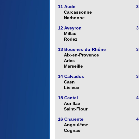
11 Aude
3
Carcassonne
Narbonne
12 Aveyron
3
Millau
Rodez
13 Bouches-du-Rhône
3
Aix-en-Provence
Arles
Marseille
14 Calvados
3
Caen
Lisieux
15 Cantal
4
Aurillac
Saint-Flour
16 Charente
4
Angoulême
Cognac