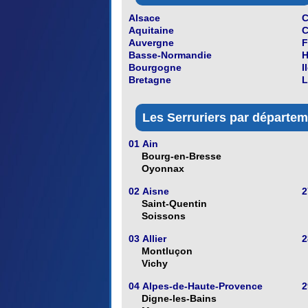
Alsace
C
Aquitaine
C
Auvergne
F
Basse-Normandie
H
Bourgogne
I
Bretagne
L
Les Serruriers par départeme
01 Ain
Bourg-en-Bresse
Oyonnax
02 Aisne
2
Saint-Quentin
Soissons
03 Allier
2
Montluçon
Vichy
04 Alpes-de-Haute-Provence
2
Digne-les-Bains