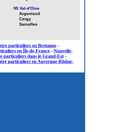
95 Val-d'Oise
Argenteuil
Cergy
Sarcelles
tre particuliers en Bretagne
-
iculiers en Île-de-France
-
Nouvelle-
e particuliers dans le Grand-Est
-
tre particuliers en Auvergne-Rhône-