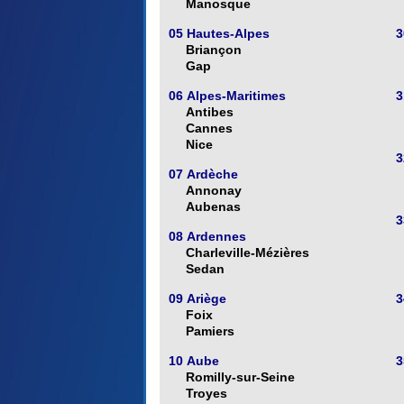
Manosque
05 Hautes-Alpes
3
Briançon
Gap
06 Alpes-Maritimes
3
Antibes
Cannes
Nice
3
07 Ardèche
Annonay
Aubenas
3
08 Ardennes
Charleville-Mézières
Sedan
09 Ariège
3
Foix
Pamiers
10 Aube
3
Romilly-sur-Seine
Troyes