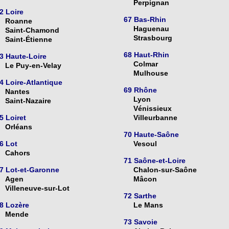
Perpignan
2 Loire
67 Bas-Rhin
Roanne
Haguenau
Saint-Chamond
Strasbourg
Saint-Étienne
68 Haut-Rhin
3 Haute-Loire
Colmar
Le Puy-en-Velay
Mulhouse
4 Loire-Atlantique
69 Rhône
Nantes
Lyon
Saint-Nazaire
Vénissieux
5 Loiret
Villeurbanne
Orléans
70 Haute-Saône
6 Lot
Vesoul
Cahors
71 Saône-et-Loire
7 Lot-et-Garonne
Chalon-sur-Saône
Agen
Mâcon
Villeneuve-sur-Lot
72 Sarthe
8 Lozère
Le Mans
Mende
73 Savoie