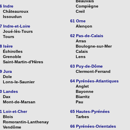
Beauvais
6 Indre
Compiègne
Châteauroux
Creil
Issoudun
61 Orne
7 Indre-et-Loire
Alençon
Joué-lès-Tours
62 Pas-de-Calais
Tours
Arras
8 Isère
Boulogne-sur-Mer
Échirolles
Calais
Grenoble
Lens
Saint-Martin-d'Hères
63 Puy-de-Dôme
9 Jura
Clermont-Ferrand
Dole
64 Pyrénées-Atlantiques
Lons-le-Saunier
Anglet
0 Landes
Bayonne
Dax
Biarritz
Mont-de-Marsan
Pau
1 Loir-et-Cher
65 Hautes-Pyrénées
Blois
Tarbes
Romorantin-Lanthenay
66 Pyrénées-Orientales
Vendôme