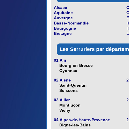
Alsace
C
Aquitaine
C
Auvergne
F
Basse-Normandie
H
Bourgogne
I
Bretagne
L
Les Serruriers par départeme
01 Ain
Bourg-en-Bresse
Oyonnax
02 Aisne
2
Saint-Quentin
Soissons
03 Allier
2
Montluçon
Vichy
04 Alpes-de-Haute-Provence
2
Digne-les-Bains