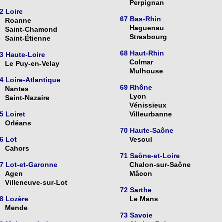
Perpignan
2 Loire
67 Bas-Rhin
Roanne
Haguenau
Saint-Chamond
Strasbourg
Saint-Étienne
68 Haut-Rhin
3 Haute-Loire
Colmar
Le Puy-en-Velay
Mulhouse
4 Loire-Atlantique
69 Rhône
Nantes
Lyon
Saint-Nazaire
Vénissieux
5 Loiret
Villeurbanne
Orléans
70 Haute-Saône
6 Lot
Vesoul
Cahors
71 Saône-et-Loire
7 Lot-et-Garonne
Chalon-sur-Saône
Agen
Mâcon
Villeneuve-sur-Lot
72 Sarthe
8 Lozère
Le Mans
Mende
73 Savoie