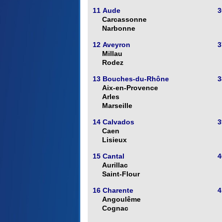
11 Aude
3
Carcassonne
Narbonne
12 Aveyron
3
Millau
Rodez
13 Bouches-du-Rhône
3
Aix-en-Provence
Arles
Marseille
14 Calvados
3
Caen
Lisieux
15 Cantal
4
Aurillac
Saint-Flour
16 Charente
4
Angoulême
Cognac