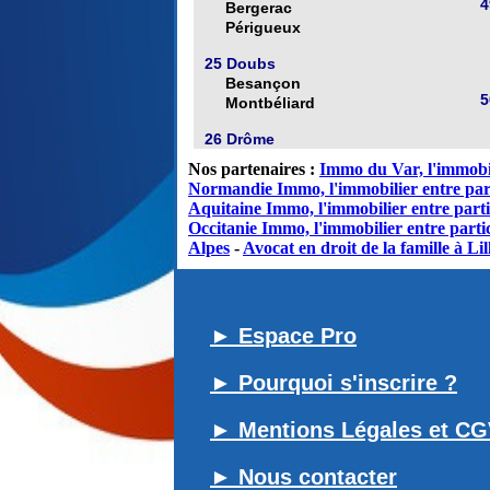
4
Bergerac
Périgueux
25 Doubs
Besançon
5
Montbéliard
26 Drôme
Nos partenaires :
Immo du Var, l'immobil
Normandie Immo, l'immobilier entre par
Aquitaine Immo, l'immobilier entre parti
Occitanie Immo, l'immobilier entre partic
Alpes
-
Avocat en droit de la famille à Lil
► Espace Pro
► Pourquoi s'inscrire ?
► Mentions Légales et C
► Nous contacter