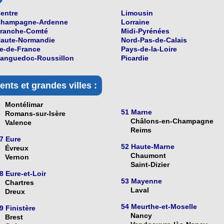
entre
Limousin
hampagne-Ardenne
Lorraine
ranche-Comté
Midi-Pyrénées
aute-Normandie
Nord-Pas-de-Calais
le-de-France
Pays-de-la-Loire
anguedoc-Roussillon
Picardie
nts et grandes villes :
Montélimar
51 Marne
Romans-sur-Isère
Châlons-en-Champagne
Valence
Reims
7 Eure
52 Haute-Marne
Évreux
Chaumont
Vernon
Saint-Dizier
8 Eure-et-Loir
53 Mayenne
Chartres
Laval
Dreux
54 Meurthe-et-Moselle
9 Finistère
Nancy
Brest