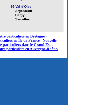
95 Val-d'Oise
Argenteuil
Cergy
Sarcelles
tre particuliers en Bretagne
-
iculiers en Île-de-France
-
Nouvelle-
e particuliers dans le Grand-Est
-
tre particuliers en Auvergne-Rhône-