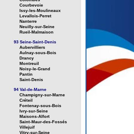
Courbevoie
Issy-les-Moulineaux
Levallois-Perret
Nanterre
Neuilly-sur-Seine
Rueil-Malmaison
93 Seine-Saint-Denis
Aubervilliers
Aulnay-sous-Bois
Drancy
Montreuil
Noisy-le-Grand
Pantin
Saint-Denis
94 Val-de-Marne
Champigny-sur-Marne
Créteil
Fontenay-sous-Bois
Ivry-sur-Seine
Maisons-Alfort
Saint-Maur-des-Fossés
Villejuif
Vitry-sur-Seine