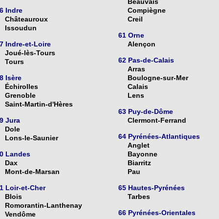
Beauvais
6 Indre
Compiègne
Châteauroux
Creil
Issoudun
61 Orne
7 Indre-et-Loire
Alençon
Joué-lès-Tours
62 Pas-de-Calais
Tours
Arras
8 Isère
Boulogne-sur-Mer
Échirolles
Calais
Grenoble
Lens
Saint-Martin-d'Hères
63 Puy-de-Dôme
9 Jura
Clermont-Ferrand
Dole
64 Pyrénées-Atlantiques
Lons-le-Saunier
Anglet
0 Landes
Bayonne
Dax
Biarritz
Mont-de-Marsan
Pau
1 Loir-et-Cher
65 Hautes-Pyrénées
Blois
Tarbes
Romorantin-Lanthenay
66 Pyrénées-Orientales
Vendôme