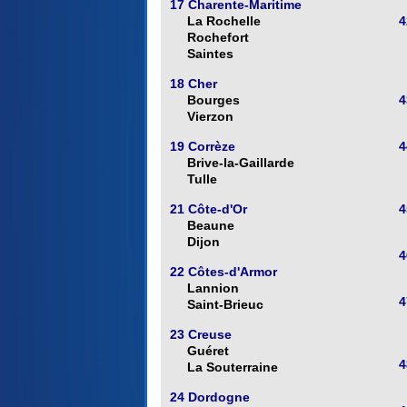
17 Charente-Maritime
La Rochelle
4
Rochefort
Saintes
18 Cher
Bourges
4
Vierzon
19 Corrèze
4
Brive-la-Gaillarde
Tulle
21 Côte-d'Or
4
Beaune
Dijon
4
22 Côtes-d'Armor
Lannion
4
Saint-Brieuc
23 Creuse
Guéret
4
La Souterraine
24 Dordogne