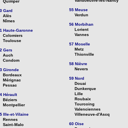
Vandoeuvre-lès-Nancy
Quimper
55 Meuse
0 Gard
Verdun
Alès
Nîmes
56 Morbihan
Lorient
1 Haute-Garonne
Vannes
Colomiers
Toulouse
57 Moselle
Metz
2 Gers
Thionville
Auch
Condom
58 Nièvre
Nevers
3 Gironde
Bordeaux
59 Nord
Mérignac
Douai
Pessac
Dunkerque
Lille
4 Hérault
Roubaix
Béziers
Tourcoing
Montpellier
Valenciennes
5 Ille-et-Vilaine
Villeneuve-d'Ascq
Rennes
60 Oise
Saint-Malo