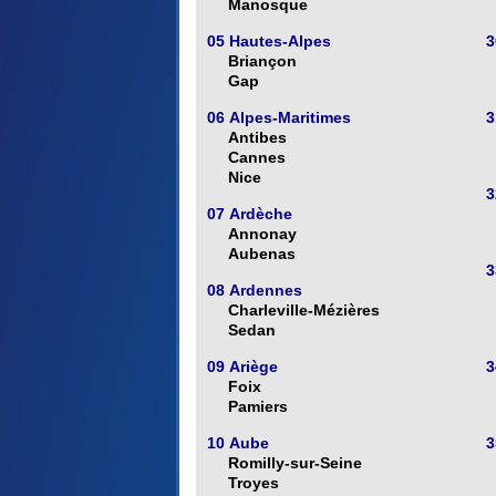
Manosque
05 Hautes-Alpes
3
Briançon
Gap
06 Alpes-Maritimes
3
Antibes
Cannes
Nice
3
07 Ardèche
Annonay
Aubenas
3
08 Ardennes
Charleville-Mézières
Sedan
09 Ariège
3
Foix
Pamiers
10 Aube
3
Romilly-sur-Seine
Troyes