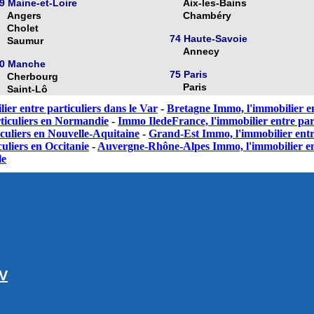
9 Maine-et-Loire
Aix-les-Bains
Angers
Chambéry
Cholet
74 Haute-Savoie
Saumur
Annecy
0 Manche
75 Paris
Cherbourg
Paris
Saint-Lô
ier entre particuliers dans le Var
-
Bretagne Immo, l'immobilier en
ticuliers en Normandie
-
Immo IledeFrance, l'immobilier entre part
culiers en Nouvelle-Aquitaine
-
Grand-Est Immo, l'immobilier entr
uliers en Occitanie
-
Auvergne-Rhône-Alpes Immo, l'immobilier en
le
GV