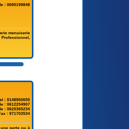
le : 0695199848
rerie menuiserie
 Professionnel,
el : 0148950655
le : 0612254907
le : 0620365234
Fax : 971703534
 une perte ou à