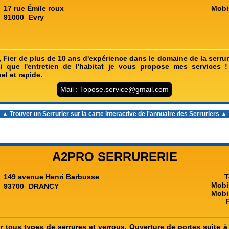
17 rue Émile roux
Mobi
91000
Evry
 Fier de plus de 10 ans d'expérience dans le domaine de la serru
nsi que l'entretien de l'habitat je vous propose mes services !
el et rapide.
Mail : Topose.service@gmail.com
▲ Trouver un Serrurier sur la carte interactive de l'
annuaire des Serruriers
▲
A2PRO SERRURERIE
149 avenue Henri Barbusse
T
Mobi
93700
DRANCY
Mobi
ur tous types de serrures et verrous. Ouverture de portes suite à