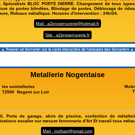
s. Spécialiste BLOC PORTE DIERRE. Changement de tous types 
ture de portes blindées, Blindage de portes. Déblocage de ridea
rure, Rideaux métallique. Horaires d'intervention : 24h/24.
Mail : a2proserrurerie@hotmail.fr
Site : a2proserrurerie.fr
▲ Trouver un Serrurier sur la carte interactive de l'
annuaire des Serruriers
▲
Metallerie Nogentaise
les cointelleries
Mobi
T
72500
Nogent sur Loir
l, Porte de garage, abris de piscine, confection de métalleri
rications escalier sur mesure ferronnerie d'Art Et travail tous méta
Mail : mofsart@gmail.com