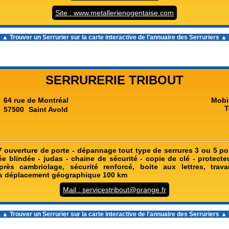
Site : www.metallerienogentaise.com
▲ Trouver un Serrurier sur la carte interactive de l'
annuaire des Serruriers
▲
SERRURERIE TRIBOUT
64 rue de Montréal
Mobi
T
57500
Saint Avold
7 ouverture de porte - dépannage tout type de serrures 3 ou 5 poi
e blindée - judas - chaine de sécurité - copie de clé - protecte
près cambriolage, sécurité renforcé, boite aux lettres, trav
is déplacement géographique 100 km
Mail : servicestribout@orange.fr
▲ Trouver un Serrurier sur la carte interactive de l'
annuaire des Serruriers
▲