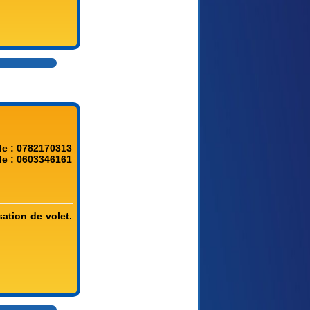
le : 0782170313
le : 0603346161
sation de volet.