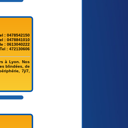
el : 0478542150
el : 0478841010
le : 0613040222
Tel : 472130606
rs à Lyon. Nos
tes blindées, de
riphérie, 7j/7,