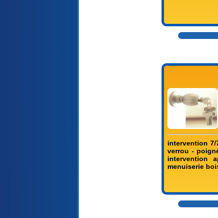
intervention 7/
verrou - poigné
intervention a
menuiserie bo