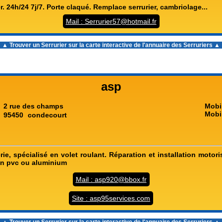
er. 24h/24 7j/7. Porte claqué. Remplace serrurier, cambriolage...
Mail : Serrurier57@hotmail.fr
▲ Trouver un Serrurier sur la carte interactive de l'
annuaire des Serruriers
▲
asp
2 rue des champs
Mobi
Mobi
95450
condecourt
rerie, spécialisé en volet roulant. Réparation et installation motori
 en pvc ou aluminium
Mail : asp920@bbox.fr
Site : asp95services.com