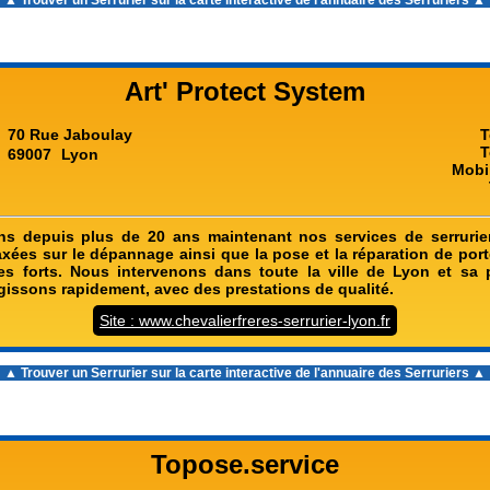
▲ Trouver un Serrurier sur la carte interactive de l'
annuaire des Serruriers
▲
Art' Protect System
70 Rue Jaboulay
T
T
69007
Lyon
Mobi
s depuis plus de 20 ans maintenant nos services de serrurie
axées sur le dépannage ainsi que la pose et la réparation de por
fres forts. Nous intervenons dans toute la ville de Lyon et sa pé
gissons rapidement, avec des prestations de qualité.
Site : www.chevalierfreres-serrurier-lyon.fr
▲ Trouver un Serrurier sur la carte interactive de l'
annuaire des Serruriers
▲
Topose.service