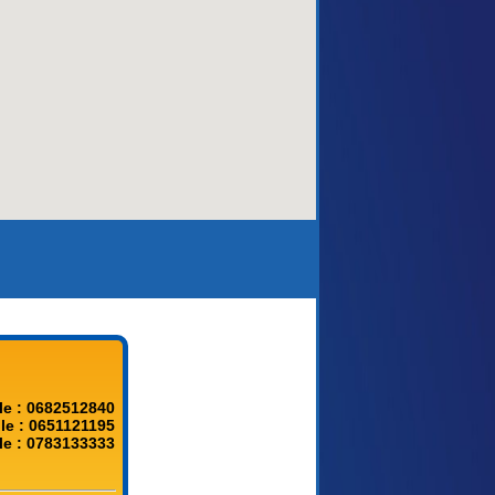
aca)
le : 0682512840
le : 0651121195
le : 0783133333