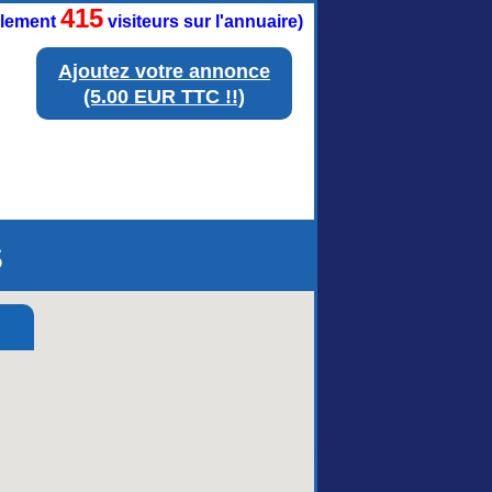
415
ellement
visiteurs sur l'annuaire)
Ajoutez votre annonce
(5.00 EUR TTC !!)
s