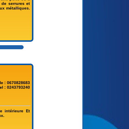
de serrures et
ux métalliques.
le : 0670828683
el : 0243793240
e intérieure Et
ux.