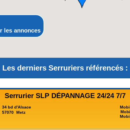
Provence-Alpes-Côte-d'Azur(p
Rhône-Alpes
r les annonces
Les derniers Serruriers référencés :
Serrurier SLP DÉPANNAGE 24/24 7/7
34 bd d'Alsace
Mobi
Mobi
57070
Metz
Mobi