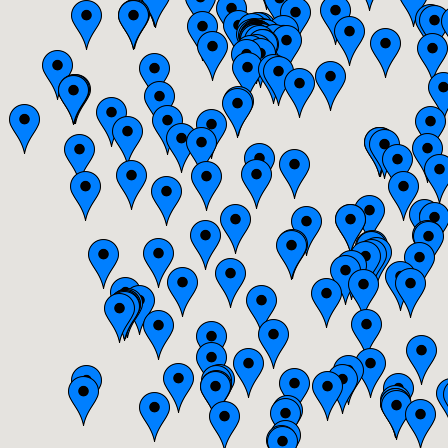
Bourgogne
Bretagne
Centre
Champagne-Ardenne
Franche-Comté
Haute-Normandie
Ile-de-France
Languedoc-Roussillon
Limousin
Lorraine
Midi-Pyrénées
Nord-Pas-de-Calais
Pays-de-la-Loire
Picardie
Poitou-Charentes