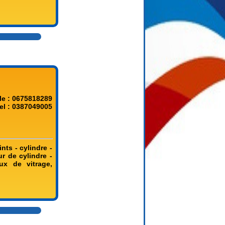
le : 0675818289
el : 0387049005
nts - cylindre -
ur de cylindre -
aux de vitrage,