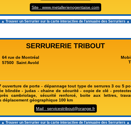
Site : www.metallerienogentaise.com
▲ Trouver un Serrurier sur la carte interactive de l'
annuaire des Serruriers
▲
SERRURERIE TRIBOUT
64 rue de Montréal
Mobi
T
57500
Saint Avold
7 ouverture de porte - dépannage tout type de serrures 3 ou 5 poi
e blindée - judas - chaine de sécurité - copie de clé - protecte
près cambriolage, sécurité renforcé, boite aux lettres, trav
is déplacement géographique 100 km
Mail : servicestribout@orange.fr
▲ Trouver un Serrurier sur la carte interactive de l'
annuaire des Serruriers
▲