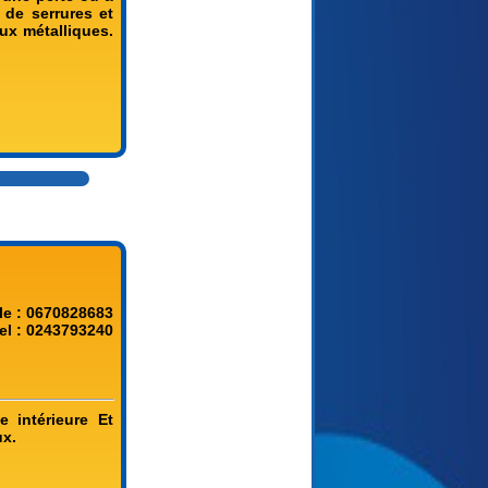
de serrures et
ux métalliques.
le : 0670828683
el : 0243793240
e intérieure Et
ux.