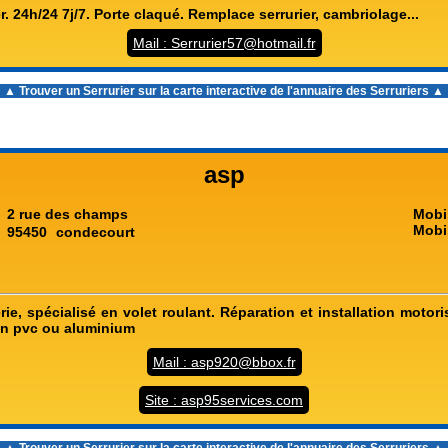
er. 24h/24 7j/7. Porte claqué. Remplace serrurier, cambriolage...
Mail : Serrurier57@hotmail.fr
▲ Trouver un Serrurier sur la carte interactive de l'
annuaire des Serruriers
▲
asp
2 rue des champs
Mobi
Mobi
95450
condecourt
rerie, spécialisé en volet roulant. Réparation et installation motori
 en pvc ou aluminium
Mail : asp920@bbox.fr
Site : asp95services.com