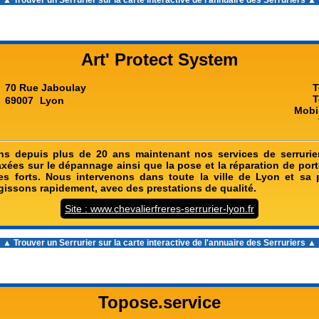
▲ Trouver un Serrurier sur la carte interactive de l'
annuaire des Serruriers
▲
Art' Protect System
70 Rue Jaboulay
T
T
69007
Lyon
Mobi
s depuis plus de 20 ans maintenant nos services de serrurie
axées sur le dépannage ainsi que la pose et la réparation de por
fres forts. Nous intervenons dans toute la ville de Lyon et sa pé
gissons rapidement, avec des prestations de qualité.
Site : www.chevalierfreres-serrurier-lyon.fr
▲ Trouver un Serrurier sur la carte interactive de l'
annuaire des Serruriers
▲
Topose.service