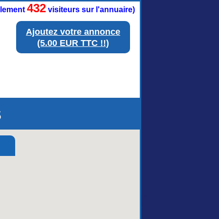
432
ellement
visiteurs sur l'annuaire)
Ajoutez votre annonce
(5.00 EUR TTC !!)
s