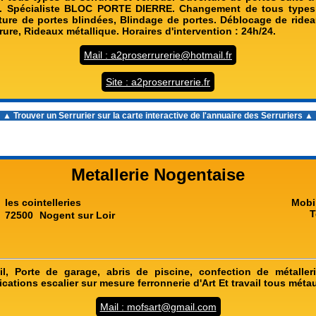
s. Spécialiste BLOC PORTE DIERRE. Changement de tous types 
ture de portes blindées, Blindage de portes. Déblocage de ridea
rure, Rideaux métallique. Horaires d'intervention : 24h/24.
Mail : a2proserrurerie@hotmail.fr
Site : a2proserrurerie.fr
▲ Trouver un Serrurier sur la carte interactive de l'
annuaire des Serruriers
▲
Metallerie Nogentaise
les cointelleries
Mobi
T
72500
Nogent sur Loir
l, Porte de garage, abris de piscine, confection de métalleri
rications escalier sur mesure ferronnerie d'Art Et travail tous méta
Mail : mofsart@gmail.com