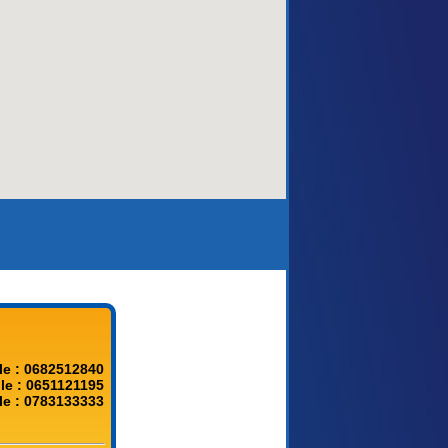
aca)
le : 0682512840
le : 0651121195
le : 0783133333