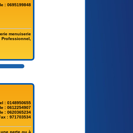
le : 0695199848
rerie menuiserie
 Professionnel,
el : 0148950655
le : 0612254907
le : 0620365234
Fax : 971703534
 une perte ou à