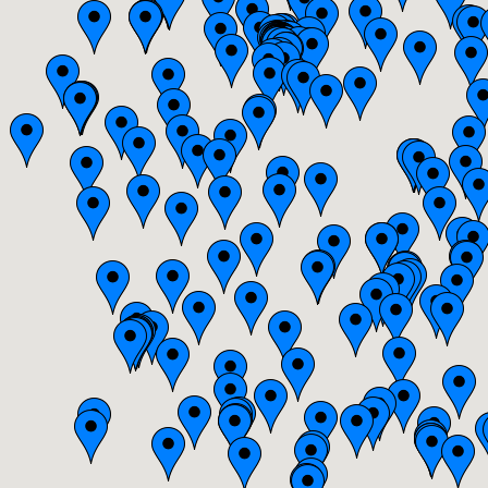
Bourgogne
Bretagne
Centre
Champagne-Ardenne
Franche-Comté
Haute-Normandie
Ile-de-France
Languedoc-Roussillon
Limousin
Lorraine
Midi-Pyrénées
Nord-Pas-de-Calais
Pays-de-la-Loire
Picardie
Poitou-Charentes