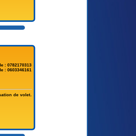
le : 0782170313
le : 0603346161
sation de volet.