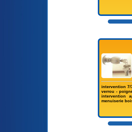
intervention 7/
verrou - poigné
intervention a
menuiserie bo