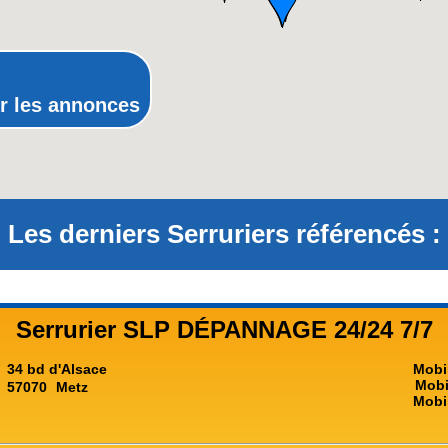
Provence-Alpes-Côte-d'Azur(p
Rhône-Alpes
r les annonces
Les derniers Serruriers référencés :
Serrurier SLP DÉPANNAGE 24/24 7/7
34 bd d'Alsace
Mobi
Mobi
57070
Metz
Mobi