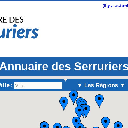
(Il y a actu
Annuaire des Serrurier
ille :
▼ Les Régions ▼
Alsace
Aquitaine
Auvergne
Basse-Normandie