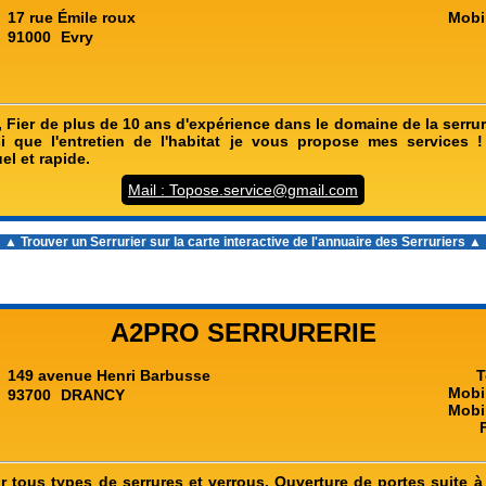
17 rue Émile roux
Mobi
91000
Evry
 Fier de plus de 10 ans d'expérience dans le domaine de la serru
nsi que l'entretien de l'habitat je vous propose mes services !
el et rapide.
Mail : Topose.service@gmail.com
▲ Trouver un Serrurier sur la carte interactive de l'
annuaire des Serruriers
▲
A2PRO SERRURERIE
149 avenue Henri Barbusse
T
Mobi
93700
DRANCY
Mobi
ur tous types de serrures et verrous. Ouverture de portes suite à