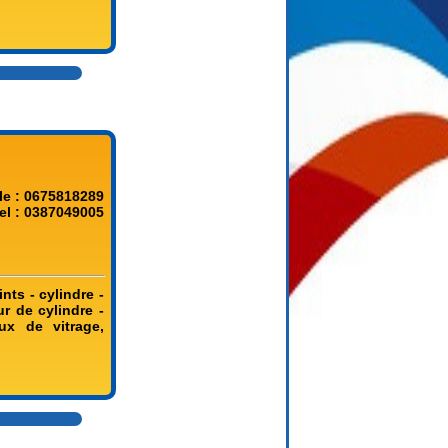
le : 0675818289
el : 0387049005
nts - cylindre -
ur de cylindre -
aux de vitrage,