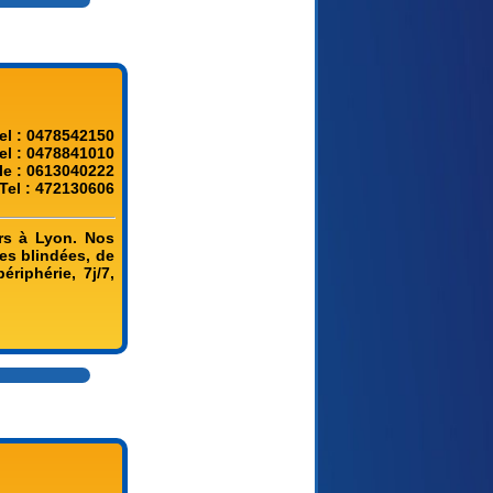
el : 0478542150
el : 0478841010
le : 0613040222
Tel : 472130606
rs à Lyon. Nos
tes blindées, de
riphérie, 7j/7,