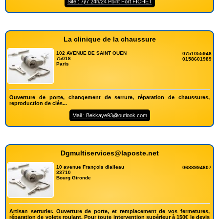
Site : 7j/7 24h/24 Point Fort FICHET
La clinique de la chaussure
102 AVENUE DE SAINT OUEN
0751055948
75018
0158601989
Paris
Ouverture de porte, changement de serrure, réparation de chaussures,
reproduction de clés...
Mail : Bekkaye93@outlook.com
Dgmultiservices@laposte.net
10 avenue François dialleau
0688994607
33710
Bourg Gironde
Artisan serrurier. Ouverture de porte, et remplacement de vos fermetures,
réparation de volets roulant. Pour toute intervention supérieur à 150€ le devis