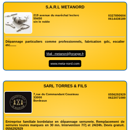
S.A.R.L METANORD
219 avenue du maréchal leclerc
0327890604
59450
0614438189
sin le noble
Dépannage particuliers comme professionnels, fabrication gdc, escalier
etc.......
Mail : metanord@orange.fr
www.meta-nord.com
SARL TORRES & FILS
7,rue du Commandant Cousteau
0556292929
33000
0622071080
Bordeaux
Entreprise familiale bordelaise en dépannage serrurerie. Remplacement de
serrures toutes marques en 30 mn. Intervention 7/7j et 24/24h. Devis gratuit.
0556292929