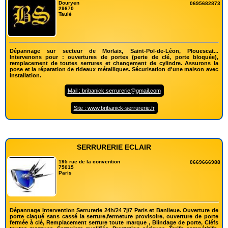
Douryen
0695682873
29670
Taulé
Dépannage sur secteur de Morlaix, Saint-Pol-de-Léon, Plouescat...
Intervenons pour : ouvertures de portes (perte de clé, porte bloquée),
remplacement de toutes serrures et changement de cylindre. Assurons la
pose et la réparation de rideaux métalliques. Sécurisation d'une maison avec
installation.
Mail : bribanick.serrurerie@gmail.com
Site : www.bribanick-serrurerie.fr
SERRURERIE ECLAIR
195 rue de la convention
0669666988
75015
Paris
Dépannage Intervention Serrurerie 24h/24 7j/7 Paris et Banlieue. Ouverture de
porte claqué sans cassé la serrure,fermeture provisoire, ouverture de porte
fermée à clé, Remplacement serrure toute marque , Blindage de porte, Cléfs