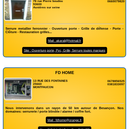
76 rue Pierre boudou
0660079820
93600
Asnières sur seine
Serrure metallier ferronnier - Ouverture porte - Grille de défense - Porte -
Clôture - Restauration grilles...
Mail : akarali@hotmail.fr
Site : Ouverture porte, Pvc, Grille, Serrure toutes marques
FD HOME
13 RUE DES FONTAINES
0678856525
25660
0381833097
MONTFAUCON
Nous intervenons dans un rayon de 50 km autour de Besançon. Nos
domaines: serrurerie / porte blindée / alarme / coffre fort.
Mail : fdhome@orange.fr