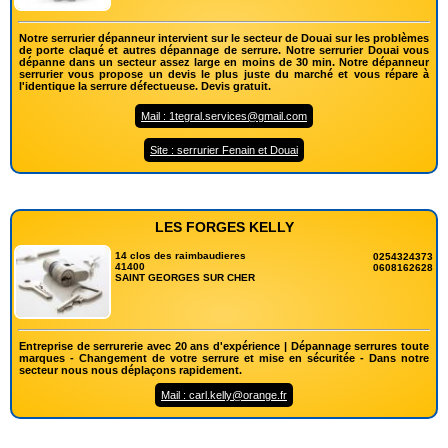
Notre serrurier dépanneur intervient sur le secteur de Douai sur les problèmes
de porte claqué et autres dépannage de serrure. Notre serrurier Douai vous
dépanne dans un secteur assez large en moins de 30 min. Notre dépanneur
serrurier vous propose un devis le plus juste du marché et vous répare à
l'identique la serrure défectueuse. Devis gratuit.
Mail : 1tegral.services@gmail.com
Site : serrurier Fenain et Douai
LES FORGES KELLY
14 clos des raimbaudieres
0254324373
41400
0608162628
SAINT GEORGES SUR CHER
Entreprise de serrurerie avec 20 ans d'expérience | Dépannage serrures toute
marques - Changement de votre serrure et mise en sécuritée - Dans notre
secteur nous nous déplaçons rapidement.
Mail : carl.kelly@orange.fr