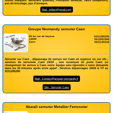
toutes marques. Serruriers qualifiés, Prestation sérieuse, Tarifs compétitifs,
pas de bricolage, pas d'arnaque.
Mail : arfiavi@gmail.com
Groupe Normandy serrurier Caen
60 ter rue de bayeux
0231285290
14000
0611851968
Caen
0621140344
Serrurier sur Caen , dépannage de serrure sur Caen en urgence ou sur rdv ,
services de serrurerie Caen 24/24 , une ouverture de porte Caen ou
changement de serrure à Caen notre équipe sera répondre à votre demande
dans les 30 minutes après votre appel . Services dépannages 24/24 & 7/7 au
0231285290.
Mail : Contact@groupe-normandy.fr
Site : Serrurier Caen
Akarali serrurier Metallier Ferronnier