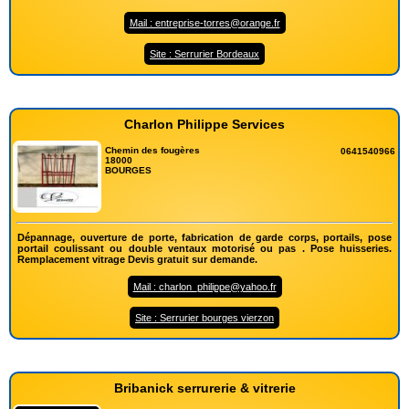
Mail : entreprise-torres@orange.fr
Site : Serrurier Bordeaux
Charlon Philippe Services
Chemin des fougères
0641540966
18000
BOURGES
Dépannage, ouverture de porte, fabrication de garde corps, portails, pose
portail coulissant ou double ventaux motorisé ou pas . Pose huisseries.
Remplacement vitrage Devis gratuit sur demande.
Mail : charlon_philippe@yahoo.fr
Site : Serrurier bourges vierzon
Bribanick serrurerie & vitrerie