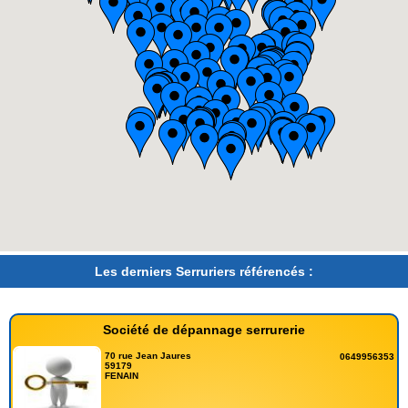
Les derniers Serruriers référencés :
Société de dépannage serrurerie
70 rue Jean Jaures
0649956353
59179
FENAIN