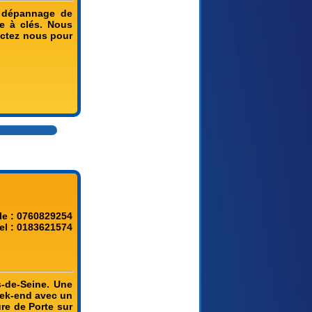
n dépannage de
ée à clés. Nous
actez nous pour
le : 0760829254
el : 0183621574
s-de-Seine. Une
week-end avec un
ure de Porte sur