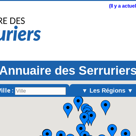
(Il y a actu
Annuaire des Serrurier
ille :
▼ Les Régions ▼
Alsace
Aquitaine
Auvergne
Basse-Normandie