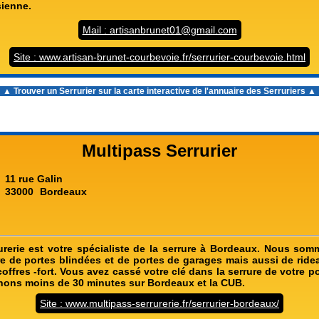
sienne.
Mail : artisanbrunet01@gmail.com
Site : www.artisan-brunet-courbevoie.fr/serrurier-courbevoie.html
▲ Trouver un Serrurier sur la carte interactive de l'
annuaire des Serruriers
▲
Multipass Serrurier
11 rue Galin
33000
Bordeaux
urerie est votre spécialiste de la serrure à Bordeaux. Nous som
re de portes blindées et de portes de garages mais aussi de ride
offres -fort. Vous avez cassé votre clé dans la serrure de votre p
nons moins de 30 minutes sur Bordeaux et la CUB.
Site : www.multipass-serrurerie.fr/serrurier-bordeaux/