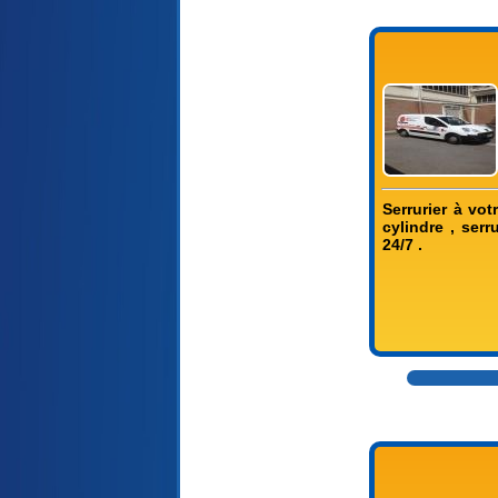
Serrurier à vot
cylindre , ser
24/7 .