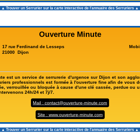
▲ Trouver un Serrurier sur la carte interactive de l'
annuaire des Serruriers
▲
Ouverture Minute
17 rue Ferdinand de Lesseps
Mobi
21000
Dijon
te est un service de serrurerie d'urgence sur Dijon et son agglo
uriers professionnels est formée à l'ouverture fine afin de vous 
ée, verrouillée ou bloquée à cause d'une clé cassée, perdue ou u
ntervenons 24h/24 et 7j/7.
Mail : contact@ouverture-minute.com
Site : www.ouverture-minute.com
▲ Trouver un Serrurier sur la carte interactive de l'
annuaire des Serruriers
▲