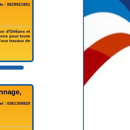
le : 0629921801
on d'Orléans et
nons pour toute
Tous travaux de
annage,
el : 0361308820