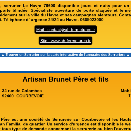
, serrurier Le Havre 76600 disponible jours et nuits pour u
porte blindée. Spécialiste ouverture de porte claquée et ferm
pidement sur la ville du Havre et ses campagnes alentours. Cont
it. Téléphone d' urgence 24/24 au Havre: 0665023000
Mail : contact@ab-fermetures.fr
Site : www.ab-fermetures.fr
▲ Trouver un Serrurier sur la carte interactive de l'
annuaire des Serruriers
▲
Artisan Brunet Père et fils
34 rue de Colombes
Mobi
T
92400
COURBEVOIE
 Père est une société de Serrurerie sur Courbevoie et les Haut
san Familial de quartier. Un service d'urgence est disponible le 
ur tous type de demande concernant la serrurerie ou bien l'ouvert