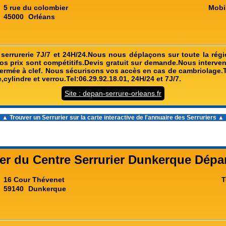
5 rue du colombier
Mobi
45000
Orléans
errurerie 7J/7 et 24H/24.Nous nous déplaçons sur toute la régi
os prix sont compétitifs.Devis gratuit sur demande.Nous interve
fermée à clef. Nous sécurisons vos accès en cas de cambriolage.
,cylindre et verrou.Tel:06.29.92.18.01, 24H/24 et 7J/7.
Site : depan-serrure-orleans.fr
▲ Trouver un Serrurier sur la carte interactive de l'
annuaire des Serruriers
▲
ier du Centre Serrurier Dunkerque Dép
16 Cour Thévenet
T
59140
Dunkerque