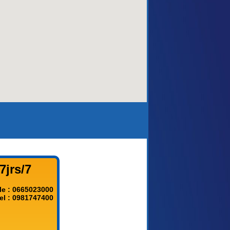
aca)
7jrs/7
le : 0665023000
el : 0981747400