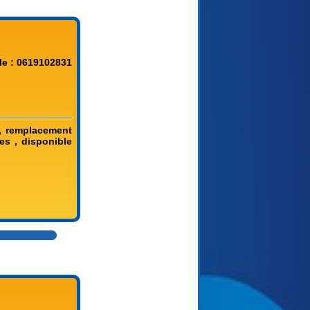
le : 0619102831
e , remplacement
es , disponible