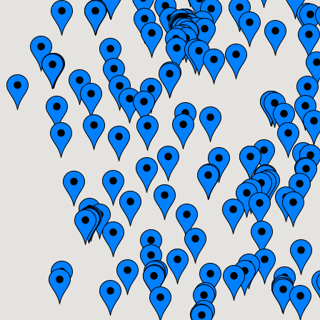
Bourgogne
Bretagne
Centre
Champagne-Ardenne
Franche-Comté
Haute-Normandie
Ile-de-France
Languedoc-Roussillon
Limousin
Lorraine
Midi-Pyrénées
Nord-Pas-de-Calais
Pays-de-la-Loire
Picardie
Poitou-Charentes