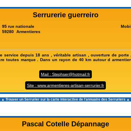
Serrurerie guerreiro
95 rue nationale
Mobi
59280
Armentieres
re service depuis 18 ans , véritable artisan , ouverture de port
rure toutes marque . Dans un rayon de 40 km autour d armentier
Mail : Stephser@hotmail.fr
Site : www.armentieres-artisan-serrurier.fr
▲ Trouver un Serrurier sur la carte interactive de l'
annuaire des Serruriers
▲
Pascal Cotelle Dépannage