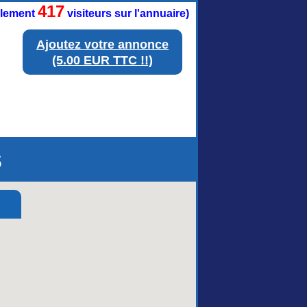
417
ellement
visiteurs sur l'annuaire)
Ajoutez votre annonce
(5.00 EUR TTC !!)
s