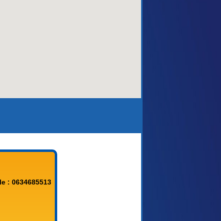
aca)
le : 0634685513