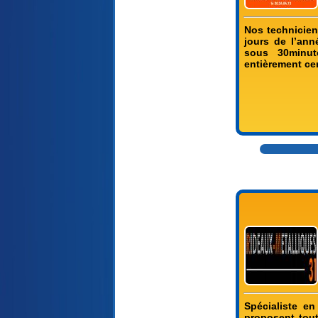
Nos techniciens
jours de l’an
sous 30minute
entièrement cer
Spécialiste e
proposent tout