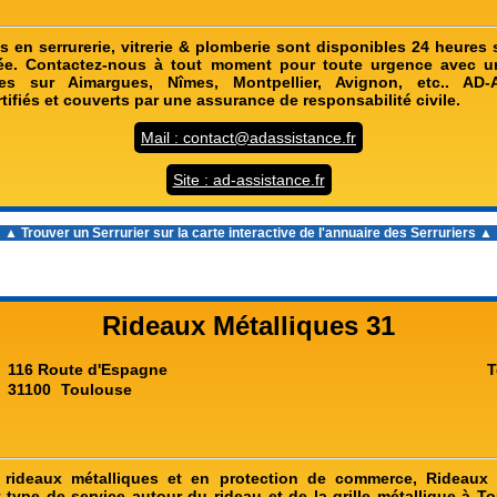
 en serrurerie, vitrerie & plomberie sont disponibles 24 heures 
née. Contactez-nous à tout moment pour toute urgence avec un
s sur Aimargues, Nîmes, Montpellier, Avignon, etc.. AD-A
tifiés et couverts par une assurance de responsabilité civile.
Mail : contact@adassistance.fr
Site : ad-assistance.fr
▲ Trouver un Serrurier sur la carte interactive de l'
annuaire des Serruriers
▲
Rideaux Métalliques 31
116 Route d'Espagne
T
31100
Toulouse
n rideaux métalliques et en protection de commerce, Rideaux 
 type de service autour du rideau et de la grille métallique à T