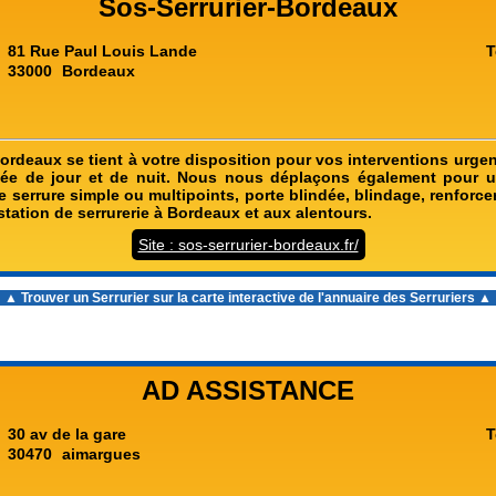
Sos-Serrurier-Bordeaux
81 Rue Paul Louis Lande
T
33000
Bordeaux
ordeaux se tient à votre disposition pour vos interventions urge
uée de jour et de nuit. Nous nous déplaçons également pour un
de serrure simple ou multipoints, porte blindée, blindage, renforce
station de serrurerie à Bordeaux et aux alentours.
Site : sos-serrurier-bordeaux.fr/
▲ Trouver un Serrurier sur la carte interactive de l'
annuaire des Serruriers
▲
AD ASSISTANCE
30 av de la gare
T
30470
aimargues