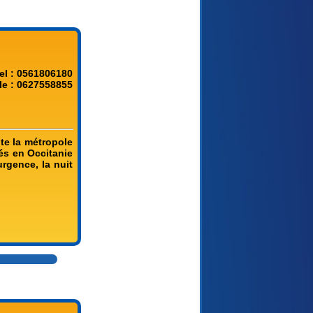
el : 0561806180
le : 0627558855
te la métropole
és en Occitanie
rgence, la nuit