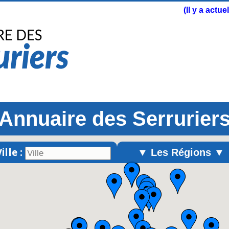
(Il y a actu
Annuaire des Serrurier
ille :
▼ Les Régions ▼
Alsace
Aquitaine
Auvergne
Basse-Normandie