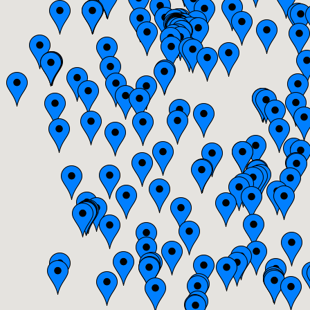
Bourgogne
Bretagne
Centre
Champagne-Ardenne
Franche-Comté
Haute-Normandie
Ile-de-France
Languedoc-Roussillon
Limousin
Lorraine
Midi-Pyrénées
Nord-Pas-de-Calais
Pays-de-la-Loire
Picardie
Poitou-Charentes