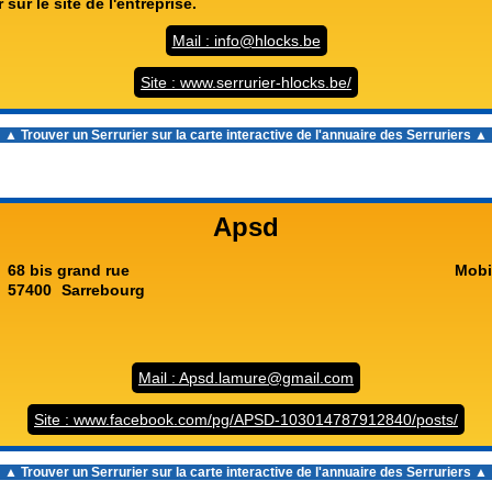
 sur le site de l'entreprise.
Mail : info@hlocks.be
Site : www.serrurier-hlocks.be/
▲ Trouver un Serrurier sur la carte interactive de l'
annuaire des Serruriers
▲
Apsd
68 bis grand rue
Mobi
57400
Sarrebourg
Mail : Apsd.lamure@gmail.com
Site : www.facebook.com/pg/APSD-103014787912840/posts/
▲ Trouver un Serrurier sur la carte interactive de l'
annuaire des Serruriers
▲