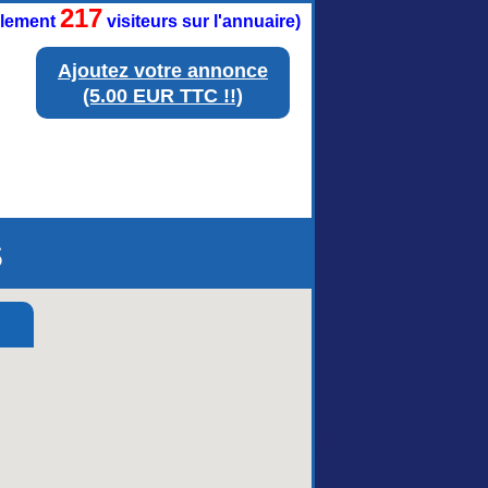
217
ellement
visiteurs sur l'annuaire)
Ajoutez votre annonce
(5.00 EUR TTC !!)
s