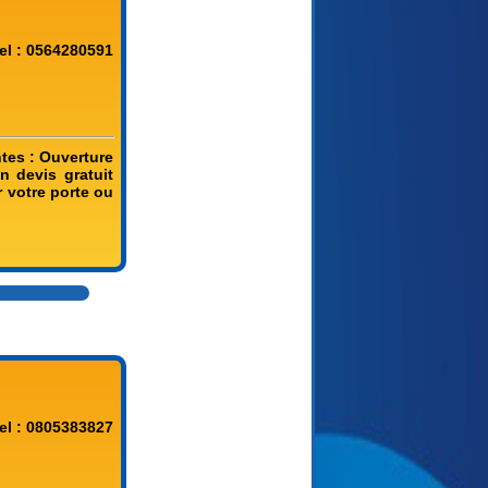
el : 0564280591
ntes : Ouverture
 devis gratuit
r votre porte ou
el : 0805383827