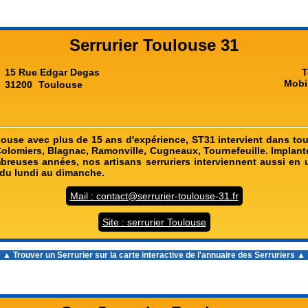
Serrurier Toulouse 31
15 Rue Edgar Degas
T
Mobi
31200
Toulouse
ulouse avec plus de 15 ans d'expérience, ST31 intervient dans tou
Colomiers, Blagnac, Ramonville, Cugneaux, Tournefeuille. Implant
reuses années, nos artisans serruriers interviennent aussi en u
 du lundi au dimanche.
Mail : contact@serrurier-toulouse-31.fr
Site : serrurier Toulouse
▲ Trouver un Serrurier sur la carte interactive de l'
annuaire des Serruriers
▲