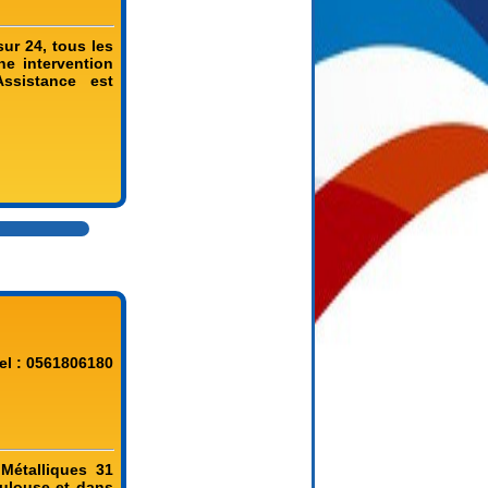
sur 24, tous les
e intervention
ssistance est
el : 0561806180
Métalliques 31
oulouse et dans