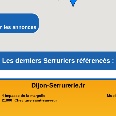
Provence-Alpes-Côte-d'Azur(p
Rhône-Alpes
r les annonces
Les derniers Serruriers référencés :
Dijon-Serrurerie.fr
4 impasse de la margelle
Mobi
21800
Chevigny-saint-sauveur