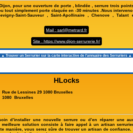
 Dijon, pour une ouverture de porte , blindée , serrure trois points
 ou tout simplement porte claquée en -30 minutes .Nous interven
evigny-Saint-Sauveur , Saint-Apollinaire , Chenove , Talant 
Mail : sarl@metrard.fr
Site : https://www.dijon-serrurerie.fr/
▲ Trouver un Serrurier sur la carte interactive de l'
annuaire des Serruriers
▲
HLocks
Rue de Lessines 29 1080 Bruxelles
1080
Bruxelles
oin d’installer une nouvelle serrure ou d’en réparer une au
 meilleure solution consiste à faire appel à un artisan serrurie
e manière, vous serez sûre de trouver un artisan de confiance. P