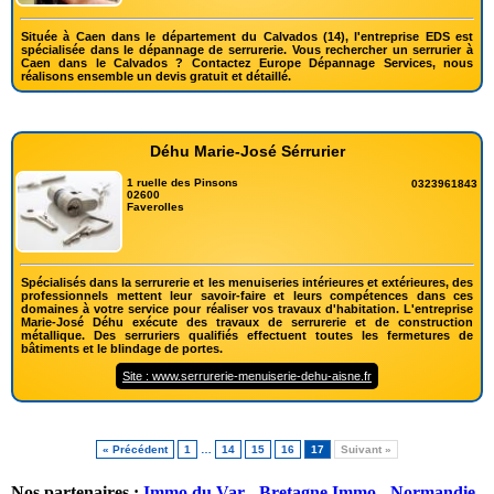
Située à Caen dans le département du Calvados (14), l'entreprise EDS est
spécialisée dans le dépannage de serrurerie. Vous rechercher un serrurier à
Caen dans le Calvados ? Contactez Europe Dépannage Services, nous
réalisons ensemble un devis gratuit et détaillé.
Déhu Marie-José Sérrurier
1 ruelle des Pinsons
0323961843
02600
Faverolles
Spécialisés dans la serrurerie et les menuiseries intérieures et extérieures, des
professionnels mettent leur savoir-faire et leurs compétences dans ces
domaines à votre service pour réaliser vos travaux d'habitation. L'entreprise
Marie-José Déhu exécute des travaux de serrurerie et de construction
métallique. Des serruriers qualifiés effectuent toutes les fermetures de
bâtiments et le blindage de portes.
Site : www.serrurerie-menuiserie-dehu-aisne.fr
« Précédent
1
…
14
15
16
17
Suivant »
Nos partenaires :
Immo du Var
-
Bretagne Immo
-
Normandie