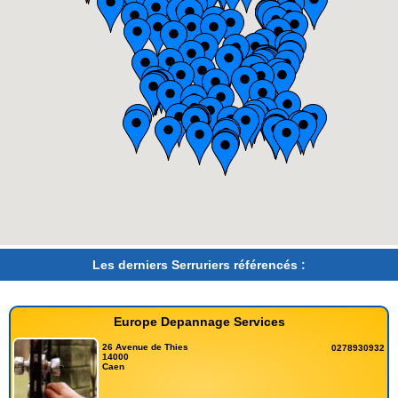
Les derniers Serruriers référencés :
Europe Depannage Services
26 Avenue de Thies
0278930932
14000
Caen