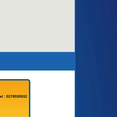
aca)
el : 0278930932