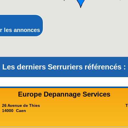
Provence-Alpes-Côte-d'Azur(p
Rhône-Alpes
r les annonces
Les derniers Serruriers référencés :
Europe Depannage Services
26 Avenue de Thies
T
14000
Caen