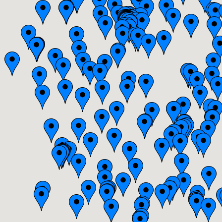
Bourgogne
Bretagne
Centre
Champagne-Ardenne
Franche-Comté
Haute-Normandie
Ile-de-France
Languedoc-Roussillon
Limousin
Lorraine
Midi-Pyrénées
Nord-Pas-de-Calais
Pays-de-la-Loire
Picardie
Poitou-Charentes