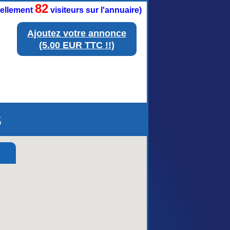
82
tuellement
visiteurs sur l'annuaire)
Ajoutez votre annonce
(5.00 EUR TTC !!)
s