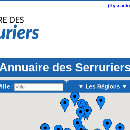
(Il y a ac
Annuaire des Serrurier
ille :
▼ Les Régions ▼
Alsace
Aquitaine
Auvergne
Basse-Normandie