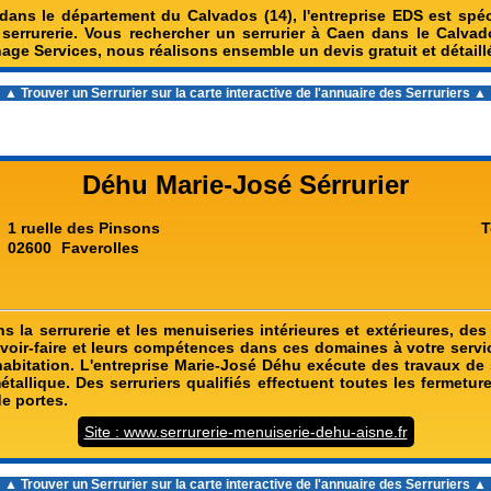
dans le département du Calvados (14), l'entreprise EDS est spéc
errurerie. Vous rechercher un serrurier à Caen dans le Calva
ge Services, nous réalisons ensemble un devis gratuit et détaill
▲ Trouver un Serrurier sur la carte interactive de l'
annuaire des Serruriers
▲
Déhu Marie-José Sérrurier
1 ruelle des Pinsons
T
02600
Faverolles
s la serrurerie et les menuiseries intérieures et extérieures, de
avoir-faire et leurs compétences dans ces domaines à votre servic
habitation. L'entreprise Marie-José Déhu exécute des travaux de s
tallique. Des serruriers qualifiés effectuent toutes les fermetu
de portes.
Site : www.serrurerie-menuiserie-dehu-aisne.fr
▲ Trouver un Serrurier sur la carte interactive de l'
annuaire des Serruriers
▲