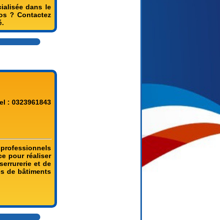
ialisée dans le
dos ? Contactez
é.
el : 0323961843
s professionnels
e pour réaliser
errurerie et de
res de bâtiments