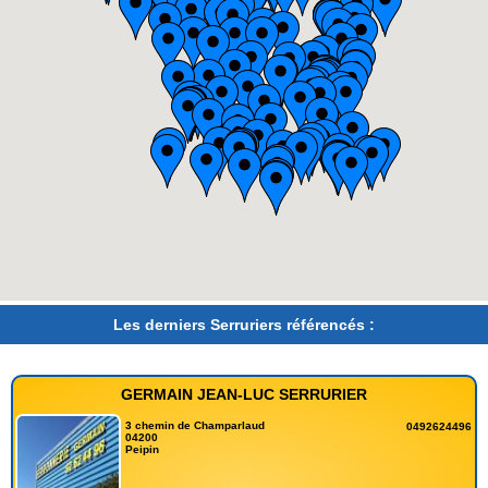
Les derniers Serruriers référencés :
GERMAIN JEAN-LUC SERRURIER
3 chemin de Champarlaud
0492624496
04200
Peipin