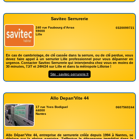
Savitec Serrurerie
240 rue Faubourg d’Arras
0320099721
59000
Lille
En cas de cambriolage, de clé cassée dans la serrure, ou de clé perdue, vous
devez faire appel à un serrurier Lille professionnel pour vous dépanner en
urgence. Contacter Savitec Serrurerie qui interviendra chez vous en moins de
30 minutes, 7J/7 et 24H/24 sur Lille et dans la métropole Lilloise !
Site : savitec-serrurerie.fr
Allo Depan'Vite 44
17 rue Yves Bodiguel
0607560244
44000
Nantes
Allo Dépan'Vite 44, entreprise de serrurerie créée depuis 1994 à Nantes, se
déplace sur la région nantaise. J'effectue le dépannage immédiat dans la