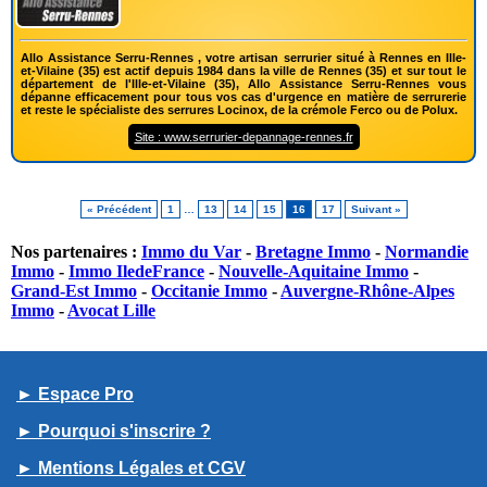
Allo Assistance Serru-Rennes , votre artisan serrurier situé à Rennes en Ille-
et-Vilaine (35) est actif depuis 1984 dans la ville de Rennes (35) et sur tout le
département de l'Ille-et-Vilaine (35), Allo Assistance Serru-Rennes vous
dépanne efficacement pour tous vos cas d'urgence en matière de serrurerie
et reste le spécialiste des serrures Locinox, de la crémole Ferco ou de Polux.
Site : www.serrurier-depannage-rennes.fr
« Précédent
1
…
13
14
15
16
17
Suivant »
Nos partenaires :
Immo du Var
-
Bretagne Immo
-
Normandie
Immo
-
Immo IledeFrance
-
Nouvelle-Aquitaine Immo
-
Grand-Est Immo
-
Occitanie Immo
-
Auvergne-Rhône-Alpes
Immo
-
Avocat Lille
► Espace Pro
► Pourquoi s'inscrire ?
► Mentions Légales et CGV