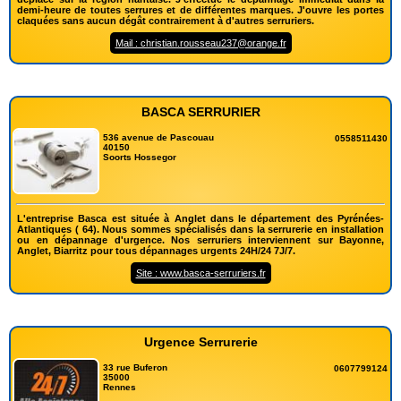
demi-heure de toutes serrures et de différentes marques. J'ouvre les portes
claquées sans aucun dégât contrairement à d'autres serruriers.
Mail : christian.rousseau237@orange.fr
BASCA SERRURIER
536 avenue de Pascouau
0558511430
40150
Soorts Hossegor
L'entreprise Basca est située à Anglet dans le département des Pyrénées-
Atlantiques ( 64). Nous sommes spécialisés dans la serrurerie en installation
ou en dépannage d'urgence. Nos serruriers interviennent sur Bayonne,
Anglet, Biarritz pour tous dépannages urgents 24H/24 7J/7.
Site : www.basca-serruriers.fr
Urgence Serrurerie
33 rue Buferon
0607799124
35000
Rennes