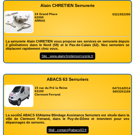
Alain CHRETIEN Serrurerie
24 Grand Place
0321552390
62000
ARRAS
La serrurerie Alain CHRETIEN vous propose ses services en serrurerie depuis
2 générations dans le Nord (59) et le Pas-de-Calais (62). Nos serruriers se
déplacent rapidement chez vous.
Site : www.alainchretienserrurerie.fr
ABACS 63 Serruriers
15 rue du Pré la Reine
0473142014
63100
0603201166
Clermont Ferrand
La société ABACS 63Alarme Blindage Assistance Serruriers est située dans la
ville de Clermont Ferrand, dans le Puy-de-Dôme et intervient pour vos
dépannages de serrures.
Mail : contact@abacs63.fr