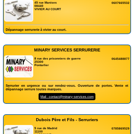
45 rue Manises
0607665532
08440
VIVIER AU COURT
Dépannage serrurerie à vivier au court.
MINARY SERVICES SERRURERIE
8 rue des prisonniers de guerre
0645488877
25300
Pontarlier
Serrurier en urgence ou sur rendez-vous. Ouverture de portes. Vente et
dépannage serrure toutes marques.
Mail : contact@minary-services.com
Dubois Père et Fils - Serruriers
5 rue de Madrid
0785869529
11100