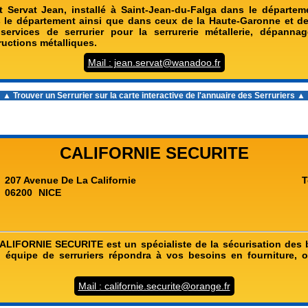
t Servat Jean, installé à Saint-Jean-du-Falga dans le départeme
s le département ainsi que dans ceux de la Haute-Garonne et de
ervices de serrurier pour la serrurerie métallerie, dépannag
ructions métalliques.
Mail : jean.servat@wanadoo.fr
▲ Trouver un Serrurier sur la carte interactive de l'
annuaire des Serruriers
▲
CALIFORNIE SECURITE
207 Avenue De La Californie
T
06200
NICE
CALIFORNIE SECURITE est un spécialiste de la sécurisation des 
 équipe de serruriers répondra à vos besoins en fourniture, o
Mail : californie.securite@orange.fr