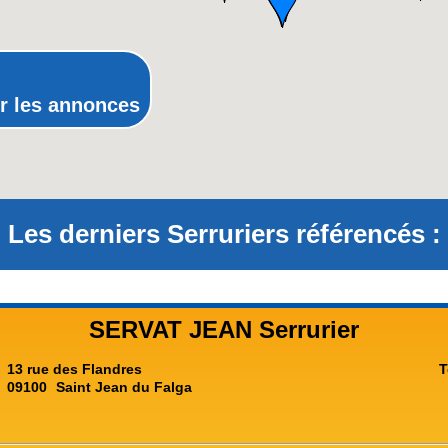
Provence-Alpes-Côte-d'Azur(p
Rhône-Alpes
r les annonces
Les derniers Serruriers référencés :
SERVAT JEAN Serrurier
13 rue des Flandres
T
09100
Saint Jean du Falga