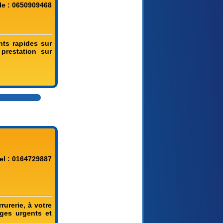
le : 0650909468
nts rapides sur
 prestation sur
el : 0164729887
urerie, à votre
ges urgents et