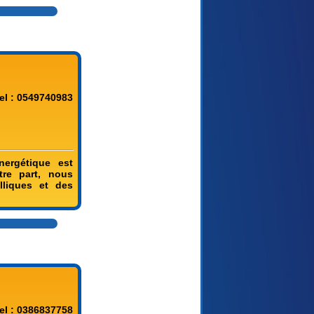
el : 0549740983
ergétique est
utre part, nous
lliques et des
el : 0386837758