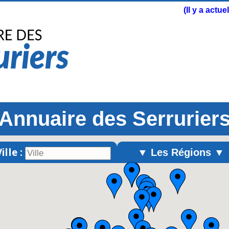
(Il y a actu
Annuaire des Serrurier
ille :
▼ Les Régions ▼
Alsace
Aquitaine
Auvergne
Basse-Normandie