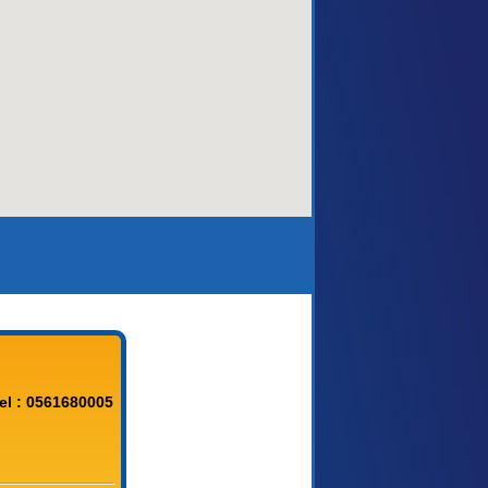
aca)
el : 0561680005