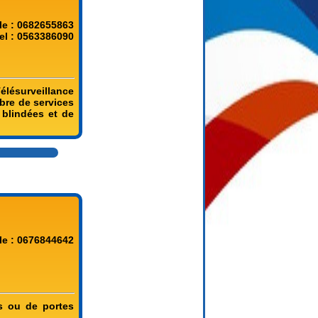
le : 0682655863
el : 0563386090
Télésurveillance
bre de services
 blindées et de
le : 0676844642
es ou de portes