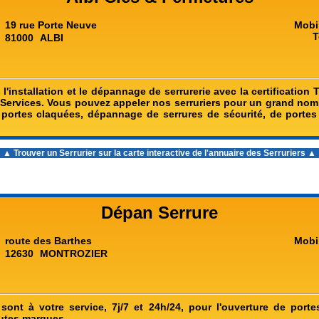
19 rue Porte Neuve
Mobi
T
81000
ALBI
'installation et le dépannage de serrurerie avec la certification 
t Services. Vous pouvez appeler nos serruriers pour un grand nom
 portes claquées, dépannage de serrures de sécurité, de portes
▲ Trouver un Serrurier sur la carte interactive de l'
annuaire des Serruriers
▲
Dépan Serrure
route des Barthes
Mobi
12630
MONTROZIER
 sont à votre service, 7j/7 et 24h/24, pour l'ouverture de port
utes marques.