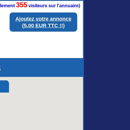
355
ellement
visiteurs sur l'annuaire)
Ajoutez votre annonce
(5.00 EUR TTC !!)
s