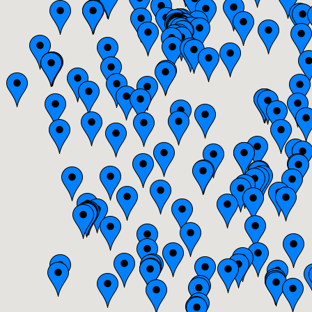
Bourgogne
Bretagne
Centre
Champagne-Ardenne
Franche-Comté
Haute-Normandie
Ile-de-France
Languedoc-Roussillon
Limousin
Lorraine
Midi-Pyrénées
Nord-Pas-de-Calais
Pays-de-la-Loire
Picardie
Poitou-Charentes