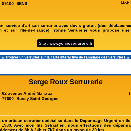
Mobi
89100
SENS
n service d'artisan serrurier avec devis gratuit (des déplaceme
n et sur l'Île-de-France). Yonne Serrurerie vous propose une
Site : www.yonneserrurerie.fr
▲ Trouver un Serrurier sur la carte interactive de l'
annuaire des Serruriers
▲
Serge Roux Serrurerie
62 avenue André Malraux
T
77600
Bussy Saint Georges
 un artisan serrurier spécialisé dans le Dépannage Urgent en Serr
s 1989. Avec mon fils Sébastien, nous effectuons des dépanna
pidement de 8h à 24h et 7j/7 dans un rayon de 30 km.